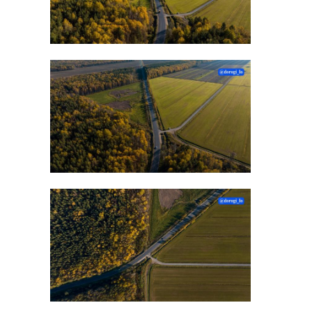
подтвердятся, то владельцам
автомобилей грозит уголовная
ответственности.
У всех машин специалисты
выявили превышения
нормативов уровня шума.
Владельцев автомобилей обязали
устранить выявленные
нарушения. Иначе - транспорт
будет снят с регистрации.
дрифт
всеволожский район
выборгское шоссе