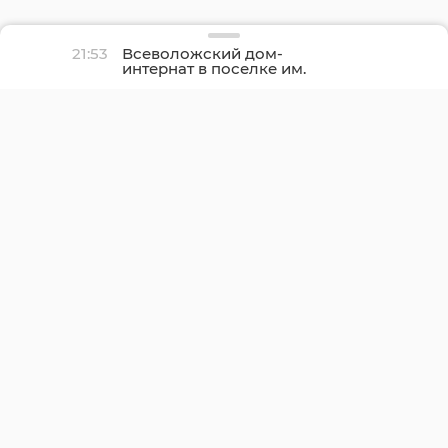
21:53
Всеволожский дом-
интернат в поселке им.
Свердлова полностью
отремонтируют осенью