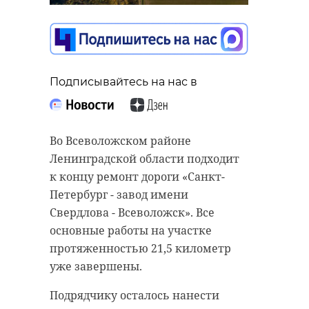
районе полиция
поймала любителей
дрифта
11 ноября 2025, 09:36
Подписывайтесь на нас в
Подписывайтесь на нас в
В Москве на Итоговом форуме
Во Всеволожском районе
Подписывайтесь на нас в
Международного волонтерского
Ленинградской области подходит
корпуса 80-летия Победы
к концу ремонт дороги «Санкт-
состоялась церемония вручения
Петербург - завод имени
Сотрудники полиции поймали
знаков «Доброволец России».
Свердлова - Всеволожск». Все
группу молодых людей, которые
Награды был удостоен активист из
основные работы на участке
устроили ночной дрифт-заезд на
Ленинградской области Артем
протяженностью 21,5 километр
улицах Санкт-Петербурга и
Пастухов.
уже завершены.
Ленинградской области. Сначала
нарушители гоняли на участке
С 2015 года Артем Пастухов
Подрядчику осталось нанести