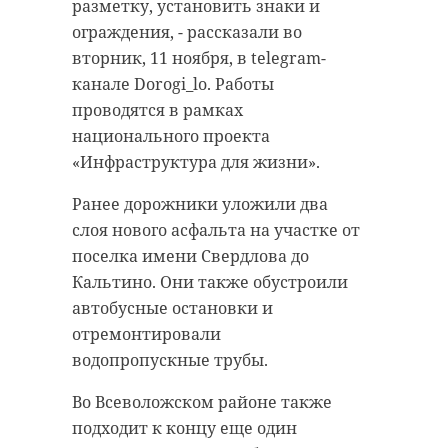
между Выборгским шоссе и
успешно реализовал семь
разметку, установить знаки и
проспектом Энгельса, а затем
историко-патриотических и
ограждения, - рассказали во
перебрались во Всеволожский
краеведческих проектов в
вторник, 11 ноября, в telegram-
район.
Ленинградской области. С 2016
канале Dorogi_lo. Работы
года он является Волонтером
проводятся в рамках
Видеозаписи гонок полицейские
Победы. В 2021 году ленинградец
национального проекта
обнаружили в Интернете. Уже на
был лидером команды
«Инфраструктура для жизни».
следующий день
модераторов проекта
правоохранители установили
Ранее дорожники уложили два
«Бессмертный полк. Онлайн». Он
личности всех участников
слоя нового асфальта на участке от
лично обработал 4818 заявок, -
опасных заездов. Нарушителей
поселка имени Свердлова до
рассказали в сообществе «Моя
поочередно задержали по местам
Кальтино. Они также обустроили
История - Волонтеры Победы»
проживания, - рассказали во
автобусные остановки и
ВКонтакте.
вторник, 11 ноября, в пресс-
отремонтировали
службе регионального ГУ МВД.
Артем Пастухов является
водопропускные трубы.
активным участником Поискового
Организатором дрифт-заезда
Во Всеволожском районе также
движения России. Он принял
оказался 22-летний уроженец
подходит к концу еще один
участие в четырех «Вахтах