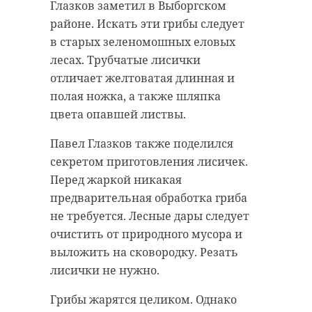
Глазков заметил в Выборгском
районе. Искать эти грибы следует
в старых зеленомошных еловых
лесах. Трубчатые лисички
отличает желтоватая длинная и
полая ножка, а также шляпка
цвета опавшей листвы.
Павел Глазков также поделился
секретом приготовления лисичек.
Перед жаркой никакая
Фото: "Моя История" - Волонтеры
предварительная обработка гриба
Победы. #Ленобл/ВКонтакте
не требуется. Лесные дары следует
очистить от природного мусора и
выложить на сковородку. Резать
доброволец россии
лисички не нужно.
волонтеры
Грибы жарятся целиком. Однако