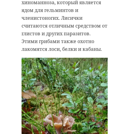
Волонтеры
хиноманноза, который является
Три активиста из
сохраняют
ядом для гельминтов и
Ленобласти стали
заброшки в
членистоногих. Лисички
победителями
Ленинградс
считаются отличным средством от
конку ...
области
глистов и других паразитов.
Этими грибами также охотно
05 декабря 2020, 20:53
19 февраля, 15:56
лакомятся лоси, белки и кабаны.