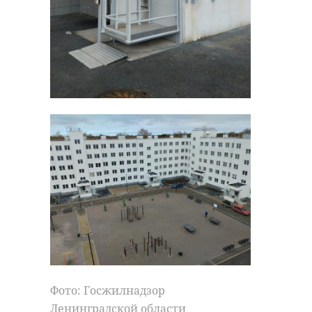
Всероссийский
субботник в
Ленобласти
охватит более
500 парков и
мемориалов
В субботу, 26 апреля, Ленинградская
область присоединится к
всероссийскому субботнику. В
порядок приведут более 500 парков,
мемориалов, набережных и дворов во
всех районах региона.
Фото: Госжилнадзор
Ленинградской области