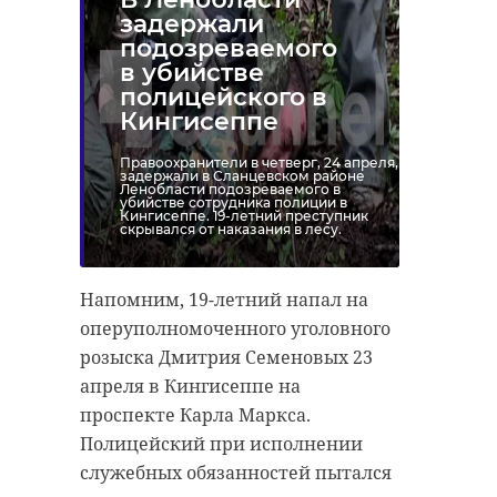
задержали
подозреваемого
в убийстве
полицейского в
Кингисеппе
Правоохранители в четверг, 24 апреля,
задержали в Сланцевском районе
Ленобласти подозреваемого в
убийстве сотрудника полиции в
Кингисеппе. 19-летний преступник
скрывался от наказания в лесу.
Напомним, 19-летний напал на
оперуполномоченного уголовного
розыска Дмитрия Семеновых 23
апреля в Кингисеппе на
проспекте Карла Маркса.
Полицейский при исполнении
служебных обязанностей пытался