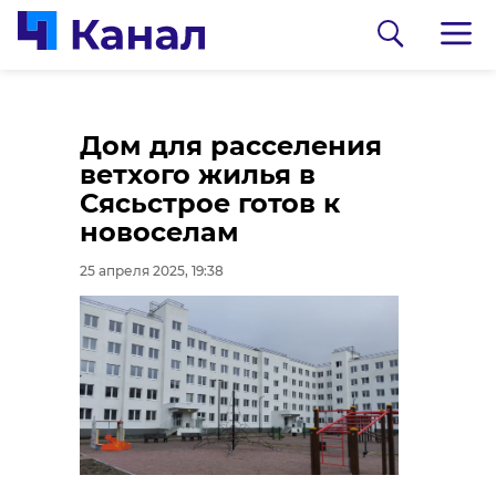
Комтранс
В центре Петербурга
Дом для расселения
Ленобласти провел
пьяный неадекват
ветхого жилья в
субботник на
угрожал ножом 23-
Сясьстрое готов к
"Синявинских
летней
новоселам
высотах"
25 апреля 2025, 17:43
25 апреля 2025, 19:38
25 апреля 2025, 18:21