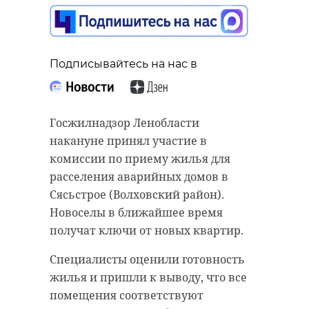
Подписывайтесь на нас в
Подписывайтесь на нас в
Подписывайтесь на нас в
Ночью в пятницу, 25 апреля, в
Госжилнадзор Ленобласти
Сотрудники комитета по
Петербурге у станции
накануне принял участие в
транспорту Ленобласти и
"Маяковская" задержали 44-
комиссии по приему жилья для
Леноблтранса провели субботник
летнего пьяного мужчину.
расселения аварийных домов в
в исторически важном месте. В
Агрессор угрожал ножом 23-
Сясьстрое (Волховский район).
порядок привели мемориал
летней прохожей.
Новоселы в ближайшее время
"Синявинские высоты".
получат ключи от новых квартир.
Как сообщили в пресс-службе
Собравшиеся очистили памятную
вневедомственной охраны по
Специалисты оценили готовность
территорию от старой листвы и
Петербургу и Ленобласти,
жилья и пришли к выводу, что все
мусора. С мемориала вывезли
злоумышленник спровоцировал
помещения соответствуют