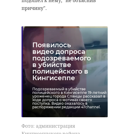
подошел к нему, "не объяснив
причину".
Появилось
видео допроса
подозреваемого
в убийстве
полицейского в
Кингисеппе
Подозреваемый в убийстве
полицейского в Кингисеппе 19-летний
уроженец города Сланцы рассказал в
ходе допроса о мотивах своего
поступка. Видео оказалось в
распоряжении редакции 47channel.
Фото: администрация
Кингисеппского района