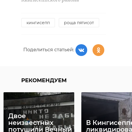
кингисепп
роща пятисот
Поделиться статьей:
РЕКОМЕНДУЕМ
Двое
неизвестных
В Кингисепп
потушили Вечный
ликвидиров