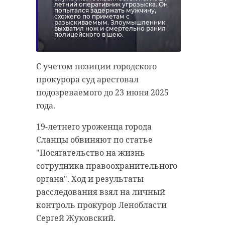
летний оперативник угрозыска. Он
попытался задержать мужчину,
схожего по приметам с
разыскиваемым. Злоумышленник
выхватил нож и смертельно ранил
полицейского в шею.
С учетом позиции городского
прокурора суд арестовал
подозреваемого до 23 июня 2025
года.
19-летнего уроженца города
Сланцы обвиняют по статье
"Посягательство на жизнь
сотрудника правоохранительного
органа". Ход и результаты
расследования взял на личный
контроль прокурор Ленобласти
Сергей Жуковский.