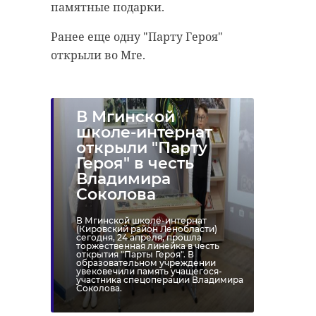
памятные подарки.
Ранее еще одну "Парту Героя"
открыли во Мге.
В Мгинской
школе-интернат
открыли "Парту
Героя" в честь
Владимира
Соколова
В Мгинской школе-интернат
(Кировский район Ленобласти)
сегодня, 24 апреля, прошла
торжественная линейка в честь
открытия "Парты Героя". В
образовательном учреждении
увековечили память учащегося-
участника спецоперации Владимира
Соколова.