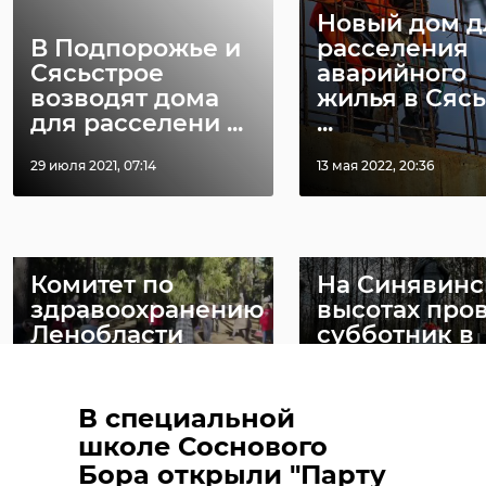
Новый дом д
В Подпорожье и
расселения
Сясьстрое
аварийного
возводят дома
жилья в Сяс
для расселени ...
...
РЕКОМЕНДУЕМ
29 июля 2021, 07:14
13 мая 2022, 20:36
Комитет по
На Синявинс
здравоохранению
высотах про
Ленобласти
субботник в
провел субботн ...
память о ...
22 апреля, 08:23
24 апреля, 21:40
В специальной
школе Соснового
Бора открыли "Парту