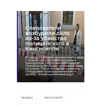
Следователи
возбудили дело
из-за убийство
полицейского в
Кингисеппе
В среду, 23 апреля, неизвестный напал
с ножом на сотрудника полиции в
Кингисеппе. Следственный комитет
Ленобласти возбудил уголовное дело
по статье "Посягательство на жизнь
сотрудника правоохранительного
органа". Злоумышленника ищут.
!видео
кингисепп