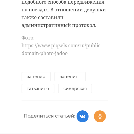
подобного способа передвижения
Школьница получила различные
Фото:
на поездах. В отношении девушки
травмы и была
https://www.piqsels.com/ru/public-
также составили
госпитализирована в тяжелом
domain-photo-onwbp
административный протокол.
состоянии. По факту ДТП
проводится проверка. Все
Фото:
обстоятельства аварии
погода
https://www.piqsels.com/ru/public-
устанавливаются.
domain-photo-jadoo
погода в ленобласти
дтп
мапп светогорск
зацепер
зацепинг
Поделиться статьей:
сбили велосипедиста
татьянино
сиверская
сбили подростка
Поделиться статьей:
Поделиться статьей: