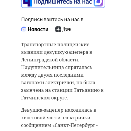
грузовик сбил
девочку на
велосипеде
Подписывайтесь на нас в
20 августа 2025, 09:36
Подписывайтесь на нас в
Транспортные полицейские
выявили девушку-зацепера в
В среду, 20 августа, в
Ленинградской области.
Подписывайтесь на нас в
Ленинградской области ожидается
Нарушительница спряталась
облачная с прояснениями погода.
между двумя последними
В регионе пройдут
вагонами электрички, но была
Во вторник, 19 августа, около 15:00
кратковременные дожди и
замечена на станции Татьянино в
на подъезде к автомобильному
заметно похолодает. Температура
Гатчинском округе.
пункту пропуска «Светогорск» в
воздуха составит от +14 до +19
Выборгском районе
Девушка-зацепер находилась в
градусов.
Ленинградской области
хвостовой части электрички
произошла авария. Грузовик сбил
В Санкт-Петербурге синоптики
сообщением «Санкт-Петербург -