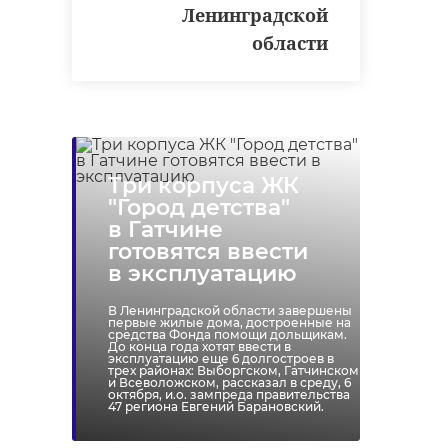
Ленинградской
области
Три корпуса ЖК
"Город детства"
в Гатчине
готовятся ввести
в эксплуатацию
В Ленинградской области завершены
первые жилые дома, достроенные на
средства Фонда помощи дольщикам.
До конца года хотят ввести в
эксплуатацию еще 6 долгостроев в
трех районах: Выборгском, Гатчинском
и Всеволожском, рассказал в среду, 6
октября, и.о. зампреда правительства
47 региона Евгений Барановский.