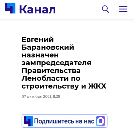
Владимир Путин
Евгений
празднует день
Барановский
рождения: ему
назначен
исполнилось 69 лет
зампредседателя
Правительства
07 октября 2021, 10:52
Ленобласти по
0:00
/ 0:00
строительству и ЖКХ
07 октября 2021, 11:29
Работник пивного
Подписывайтесь на нас в
магазина из
Петербурга забрал