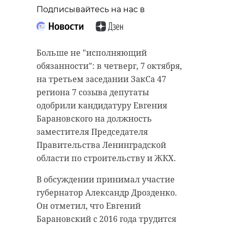
выручку в счет
Подписывайтесь на нас в
На работе даже в свой день
невыплаченной
рождения. В четверг, 7 октября,
зарплаты
президенту РФ исполняется 69 лет.
Как рассказал пресс-секретарь
Больше не "исполняющий
07 октября 2021, 11:04
главы государства Дмитрий
обязанности": в четверг, 7 октября,
Песков, несмотря на праздник, у
на третьем заседании ЗакСа 47
Путина есть на сегодня рабочие
региона 7 созыва депутаты
планы.
одобрили кандидатуру Евгения
Подписывайтесь на нас в
Барановского на должность
Вечером президент отметит с
заместителя Председателя
родными и близкими. И "так
Правительства Ленинградской
бывает чаще всего" - пояснил
Забрал выручку в счет зарплаты. В
области по строительству и ЖКХ.
Песков.
пивном магазине, расположенном
В обсуждении принимал участие
в одном из зданий по
Ранее в начале сентября, после
губернатор Александр Дрозденко.
Богатырскому проспекту (Санкт-
рабочей поездки в Приморье и
Он отметил, что Евгений
Петербург) посетитель похитил из
Амурскую область, Путин в
Барановский с 2016 года трудится
кассы 17,5 тысяч рублей. Решается
сопровождении Министра