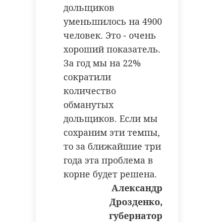
дольщиков
проводят в честь значительных
или радостных событий, которые
уменьшилось на 4900
связаны с победами или
человек. Это - очень
достижениями, или рождением
хороший показатель.
Молодые
наследника или как дань
За год мы на 22%
В Петербурге
петербуржц
уважения человеку.
сократили
задержали отца и
избили
количество
сына за продажу
работника
Фото: Kremlin.ru
нелега ...
магазина, кото
обманутых
дольщиков. Если мы
03 июля, 13:15
09 июля, 12:46
сохраним эти темпы,
владимир путин
то за ближайшие три
день рождения
года эта проблема в
корне будет решена.
Александр
Поделиться статьей:
Дрозденко,
губернатор