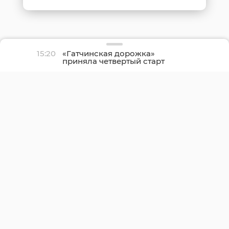
15:20
«Гатчинская дорожка»
приняла четвертый старт
сезона на открытом
воздухе