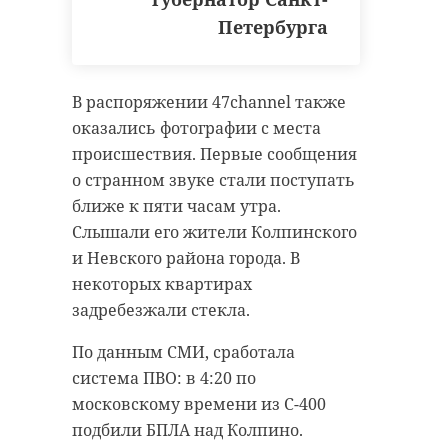
Петербурга
РЕКОМЕНДУЕМ
В распоряжении 47channel также
оказались фотографии с места
происшествия. Первые сообщения
о странном звуке стали поступать
Детский сад во
ближе к пяти часам утра.
Всеволожске
Из-за Дня се
Слышали его жители Колпинского
украсили
во Всеволож
и Невского района города. В
муралами с леген
изменится
некоторых квартирах
...
движение ав .
задребезжали стекла.
07 июля, 13:54
07 июля, 16:02
По данным СМИ, сработала
система ПВО: в 4:20 по
московскому времени из С-400
подбили БПЛА над Колпино.