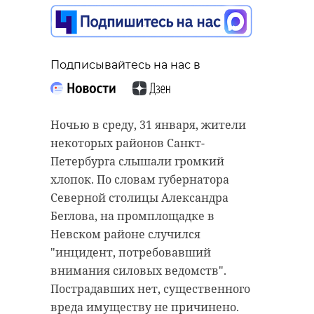
Подписывайтесь на нас в
Подписывайтесь на нас в
Подписывайтесь на нас в
Во вторник, 30 января, в полицию
В понедельник, 29 января, около
Ночью в среду, 31 января, жители
обратилась 43-летняя жительница
16:00 в поселке Строение
некоторых районов Санкт-
Всеволожска. Женщина
(Тосненский район) сотрудники
Петербурга слышали громкий
рассказала, что неизвестный
ДПС остановили автомобиль
хлопок. По словам губернатора
отправлял интимные сообщения
«Хендай Солярис». У пассажира
Северной столицы Александра
ее 11-летней дочери.
иномарки дорожные полицейские
Беглова, на промплощадке в
нашли почти килограмм
Невском районе случился
Преступление было совершено 25
наркотиков.
"инцидент, потребовавший
января 2024 года в вечернее
внимания силовых ведомств".
время, - сообщил источник
Запрещенные вещества 46-летний
Пострадавших нет, существенного
47channel. Девочка получила
житель Северной столицы
вреда имуществу не причинено.