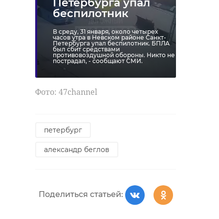
Петербурга упал
беспилотник
В среду, 31 января, около четырех
часов утра в Невском районе Санкт-
Петербурга упал беспилотник. БПЛА
был сбит средствами
противовоздушной обороны. Никто не
пострадал, - сообщают СМИ.
Фото: 47channel
петербург
александр беглов
Поделиться статьей: