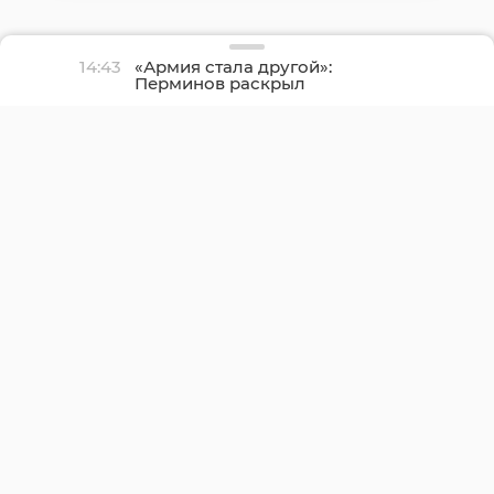
14:43
«Армия стала другой»:
Перминов раскрыл
логику реформ в
Минобороны РФ