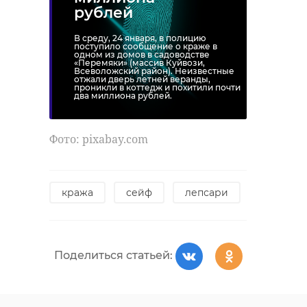
рублей
В среду, 24 января, в полицию
поступило сообщение о краже в
одном из домов в садоводстве
«Перемяки» (массив Куйвози,
Всеволожский район). Неизвестные
отжали дверь летней веранды,
проникли в коттедж и похитили почти
два миллиона рублей.
Фото: рixabay.com
кража
сейф
лепсари
Поделиться статьей: