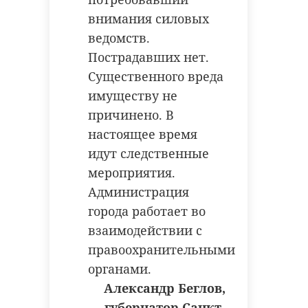
шестилетнюю
Фото: Москва.ру
внимания силовых
девочку
ведомств.
Пострадавших нет.
Во вторник, 30 января, в полицию
обратился 38-летний житель города
поселок строение
Лодейное Поле. Мужчина рассказал,
Существенного вреда
что его шестилетнюю дочь развратил
36-летний местный житель, ранее
имуществу не
наркотики
неоднократно попадавший в поле
зрения правоохранительных органов.
причинено. В
настоящее время
Фото: рixabay.com
Поделиться статьей:
идут следственные
мероприятия.
Администрация
всеволожск
города работает во
взаимодействии с
развращение малолетней
правоохранительными
органами.
Александр Беглов,
Поделиться статьей:
губернатор Санкт-