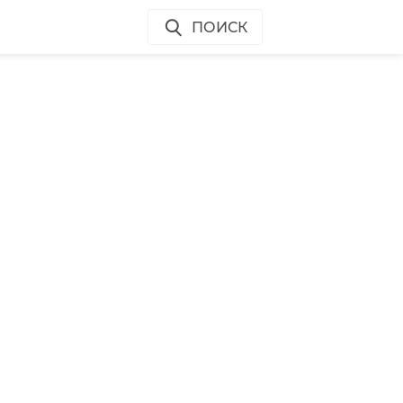
ПОИСК
й
и