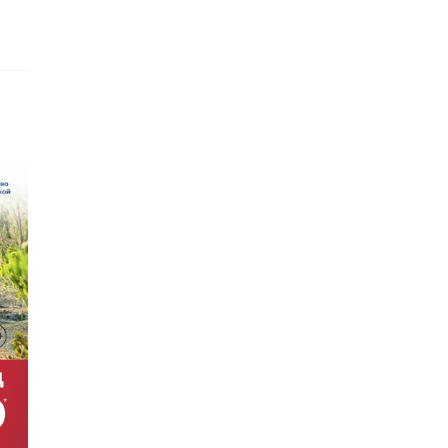
›
еволожском
Уникальные
дзор
ии.
е
предметы быта
ужили мину
времён блокады
 Велико ...
Ленинграда п ...
, 19:29
19 ноября 2020, 07:04