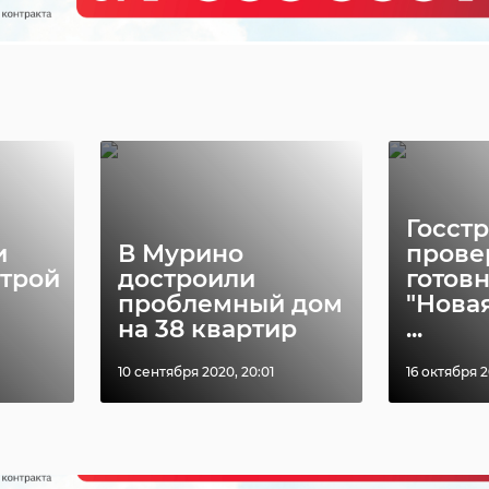
ельная служба
река волхов
дуктов
загрязнение реки
Госст
и
В Мурино
прове
строй
достроили
готов
проблемный дом
"Нова
на 38 квартир
...
10 сентября 2020, 20:01
16 октября 2