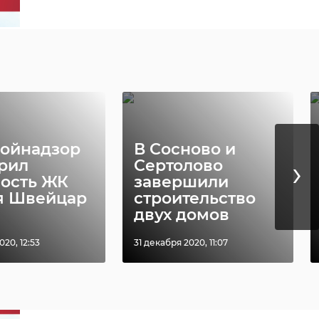
ройнадзор
В Сосново и
›
рил
Сертолово
ность ЖК
завершили
я Швейцар
строительство
двух домов
020, 12:53
31 декабря 2020, 11:07