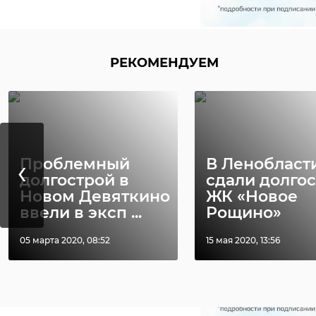
аварийно-спасат
разлив нефтепро
РЕКОМЕНДУЕМ
‹
Проблемный
В Ленобласт
долгострой в
сдали долго
Новом Девяткино
ЖК «Новое
ввели в эксп ...
Рощино»
05 марта 2020, 08:52
15 мая 2020, 13:56