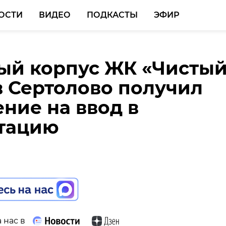
ОСТИ
ВИДЕО
ПОДКАСТЫ
ЭФИР
ый корпус ЖК «Чисты
 в Петербурге и
ли обработали места
в Сертолово получил
сти нашли более сотн
 нефтепродуктов на
ние на ввод в
асов времен войны
лхов
тацию
 нас в
 нас в
 нас в