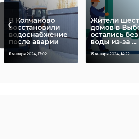
‹
В Колчаново
Жители шес
восстановили
домов в Выб
водоснабжение
остались без
после аварии
воды из-за ...
Фото: 47channel
11 января 2024, 17:02
15 января 2024, 14:22
всеволожский ра