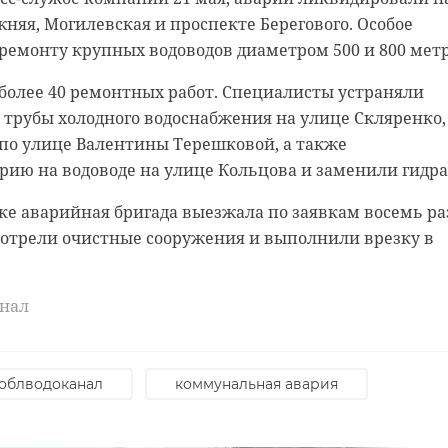
няя, Могилевская и проспекте Берегового. Особое
дэо", "Ниссан", "Форд Транзит" и "Форд Фокус". В
Э в 47 регионе продлится до 2 июля. В нем примут
ремонту крупных водоводов диаметром 500 и 800 метр
традал 7-летний пассажир "Форд Мондэо". Ребенка с
 тысячи школьников. Еще две тысячи выпускников 9-х
изировали в больницу Всеволожска.
мен в форме ГВЭ.
более 40 ремонтных работ. Специалисты устраняли
трубы холодного водоснабжения на улице Скляренко,
ии аварии движение по внешнему кольцу КАДа
зования Ленобласти
по улице Валентины Терешковой, а также
полосе.
ию на водоводе на улице Кольцова и заменили гидра
мены
образование
е аварийная бригада выезжала по заявкам восемь ра
отрели очистные сооружения и выполнили врезку в
анал
облводоканал
коммунальная авария
Стали известны
В 2023