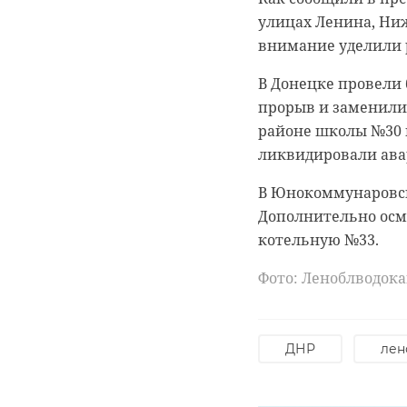
улицах Ленина, Ниж
"Тойота", "Форд Мон
Основной период ОГ
внимание уделили 
результате ДТП пос
участие более 17,2
травмами госпитал
классов сдадут экза
В Донецке провели 
прорыв и заменили 
На время ликвидац
Фото: комитет обра
районе школы №30 
запущено по одной 
ликвидировали авар
огэ
экза
В Юнокоммунаровск
Дополнительно осм
котельную №33.
РЕКОМЕНДУЕМ
Фото: Леноблводок
ДНР
лен
Учителя
‹
е
Ленобласть стала
Гатчинской