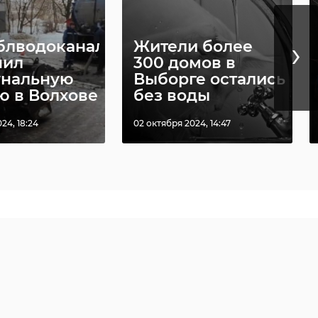
›
блводоканал"
Жители более
нил
300 домов в
нальную
Выборге остались
ю в Волхове
без воды
24, 18:24
02 октября 2024, 14:47