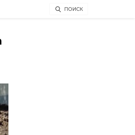
ПОИСК
а
Э
: