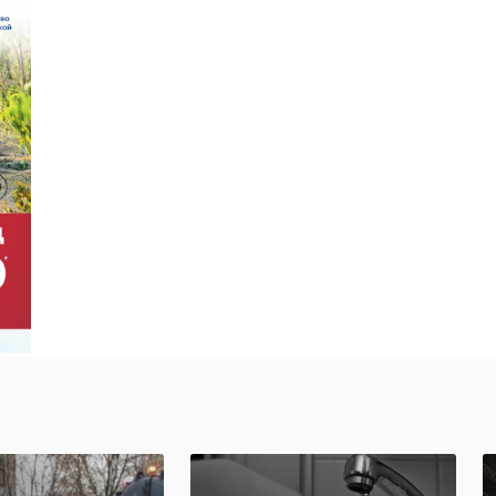
дут сдавать
девятиклассников
сно действу
из Ленобласти
напишу ...
023, 17:43
23 марта 2023, 06:54