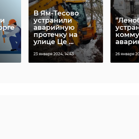
В Ям-Тесово
ти
устранили
"Лено
орге
аварийную
устра
протечку на
комму
улице Це ...
авари
23 января 2024, 14:43
26 января 20
йон
авария
кад
леноблпожспас