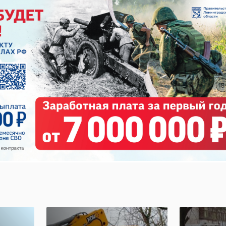
ени
сроки
ЕГЭ бу
проведения ОГЭ
согла
и ЕГЭ в 2023 году
...
07 октября 2022, 13:51
10 февраля 2