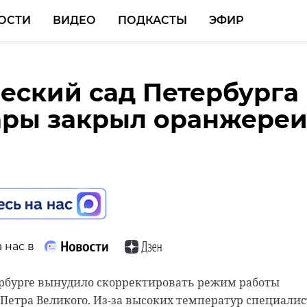
ОСТИ
ВИДЕО
ПОДКАСТЫ
ЭФИР
еский сад Петербурга
оксовской больницы с
ары закрыл оранжере
2022 года обслужили
 тысяч вызовов
 нас в
 нас в
ербурге вынудило скорректировать режим работы
 Петра Великого. Из-за высоких температур специали