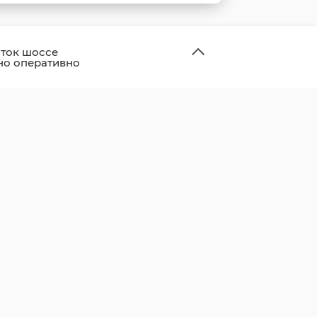
ток шоссе
но оперативно
и и открыли для