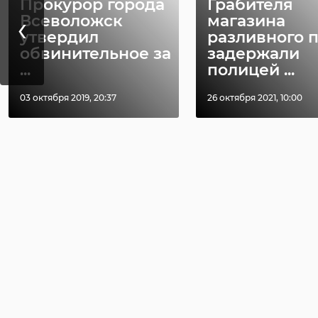
Прокурор города
Грабителя
‹
Всеволожск
магазина
утвердил
разливного 
обвинительное за
задержали
...
полицей ...
03 октября 2019, 20:37
26 октября 2021, 10:00