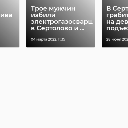
Трое мужчин
В Сер
пива
избили
граби
электрогазосварщика
на де
в Сертолово и ...
подъез
04 марта 2022, 11:35
28 июня 2022