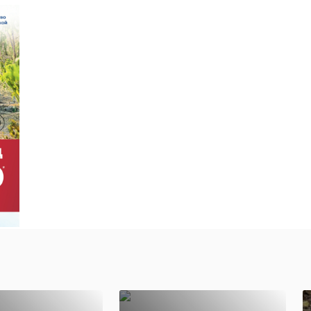
свои
. На
а