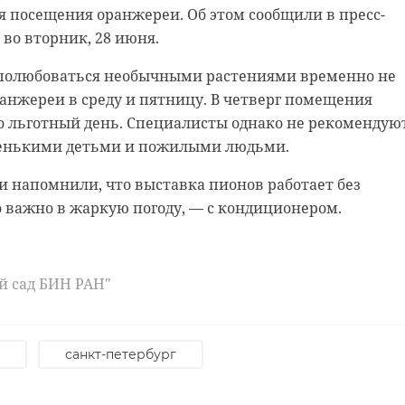
опарк Токсовской больницы пополнился девятью
 посещения оранжереи. Об этом сообщили в пресс-
С их помощью медикам удалось более продуктивно
во вторник, 28 июня.
пик нагрузки, который осложнился омикроном.
полюбоваться необычными растениями временно не
ду, 29 июня, в пресс-службе комитета здравоохранени
ранжереи в среду и пятницу. В четверг помещения
ря 2022 года благодаря новому автопарку специалисты
то льготный день. Специалисты однако не рекомендую
,5 тысячи вызовов. Сотрудники также значительно
ленькими детьми и пожилыми людьми.
тво выездов на дом к больным пациентам. Сейчас
 работать в первичном звене.
 напомнили, что выставка пионов работает без
о важно в жаркую погоду, — с кондиционером.
ль-рецидивист жесток
ый врач Токсовской больницы Игорь Стефанович, нов
ельно повысили скорость неотложной помощи жител
евушку в Сертолово
й сад БИН РАН"
здравоохранению Ленинградской области
санкт-петербург
токсовская больница
 нас в