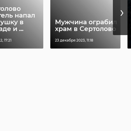
›
толово
тель напал
вушку в
Мужчина ограбил
де и ...
храм в Сертолово
, 17:21
23 декабря 2023, 11:18