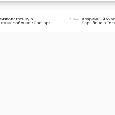
оизводственную
21:44
Аварийный учас
 птицефабрики «Роскар»
Барыбина в Тос
ском районе подключили
отремонтировал
движения