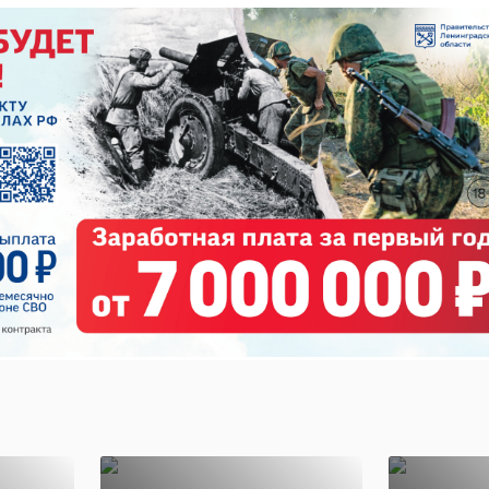
а 25-летнюю девушку в подъезде жилого дома.
 лифт, когда на нее набросился грабитель. Мужчина
 жертву, но ушел ни с чем. Девушка крепко держала 
разбился об пол.
лась не единственной жертвой грабителя в тот вечер
также напал в подъезде и отобрал сумку. Общая сумм
10 тысяч рублей.
тивно задержали. Им оказался 30-летний местный
димый за грабежи.
жестокость
сертолово