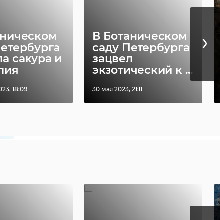
›
аническом
В Ботаническом
Петербурга
саду Петербурга
а сакура и
зацвел
лия
экзотический к ...
23, 18:09
30 мая 2023, 21:11