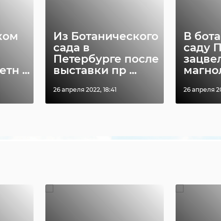
ком
Из Ботанического
В бот
сада в
саду 
Петербурге после
зацвел
тн ...
выставки пр ...
магно
26 апреля 2022, 18:41
26 апреля 20