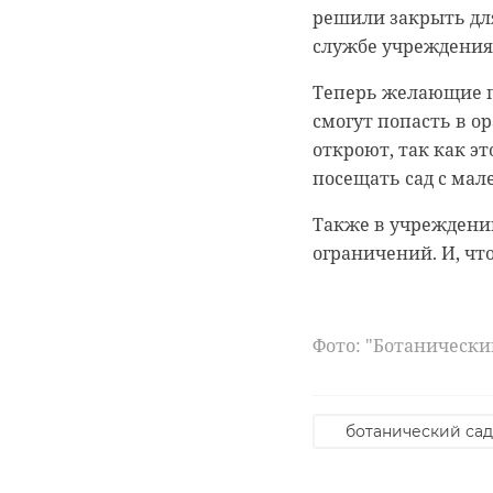
Текущей зимой авт
решили закрыть для
новыми машинами. 
службе учреждения 
отработать самый 
Теперь желающие 
Как сообщили в сре
смогут попасть в о
Ленобласти, с янва
0:00
/ 0:00
откроют, так как э
обработали более 6
посещать сад с ма
увеличили количес
медики продолжают
Также в учреждении
ограничений. И, чт
Грабите
Как отметил главн
автомобили значит
избил д
47 региона.
Фото: "Ботанически
29 июня 2022, 14:36
Фото: комитет по 
ботанический сад
здравоохранение
Подписывайтесь на