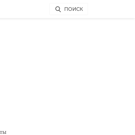
ПОИСК
и
сты