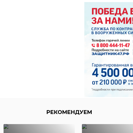
Преступник напал н
Пострадавшая ждала
жестоко избил свою
вещи, а ее телефон 
Пострадавшая оказа
другую девушку он 
ущерба составила 1
Преступника опера
житель, трижды су
ограбление
РЕКОМЕНДУЕМ