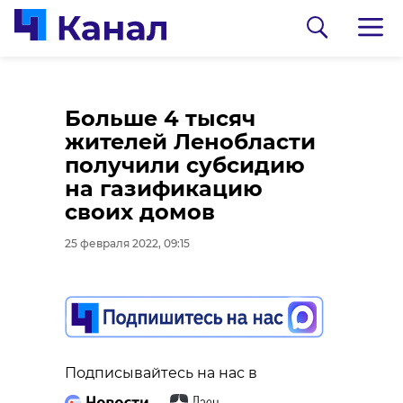
Житель Ленобласти
Ленобласть
Больше 4 тысяч
поскользнулся на
отправила
жителей Ленобласти
путях, попал под
гуманитарную
получили субсидию
поезд и остался жив
помощь для жителей
на газификацию
Донбасса
своих домов
25 февраля 2022, 08:51
25 февраля 2022, 08:30
25 февраля 2022, 09:15
Подписывайтесь на нас в
Подписывайтесь на нас в
Подписывайтесь на нас в