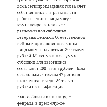
границы участка. От забора и до
местной администрации
На 23 км 10 пикета машинист
дома сети прокладываются за счет
поблагодарили всех
начал подавать сигналы
собственника. Затраты на эти
неравнодушных жителей за
повышенной громкости, на
работы ленинградцы могут
помощь.
которые ленинградец не
компенсировать за счет
реагировал, а затем применил
региональной субсидией.
экстренное торможение. Однако
Ветераны Великой Отечественной
Администрация Тихвинского района
избежать наезда не удалось.
войны и приравненные к ним
Расстояние оказалось слишком
лица могут получить до 300 тысяч
маленьким.
рублей. Максимальная сумма
Администрация Тихвинского района
субсидий для льготников
Житель Ленинградской области
составляет 200 тысяч рублей. Всем
В Кингисеппском районе в сборе
остался жив. В настоящее время
остальным жителям 47 региона
необходимых предметов для тех,
он находится в больнице с
выплачивается до 180 тысяч
кто был вынужден покинуть свой
многочисленными травмами.
рублей на газификацию.
дом, участвовали не только
Транспортная полиция проводит
местные жители, но и
Как сообщили в пятницу, 25
проверку по факту случившегося.
индивидуальные
февраля, в пресс-службе
предприниматели и организации.