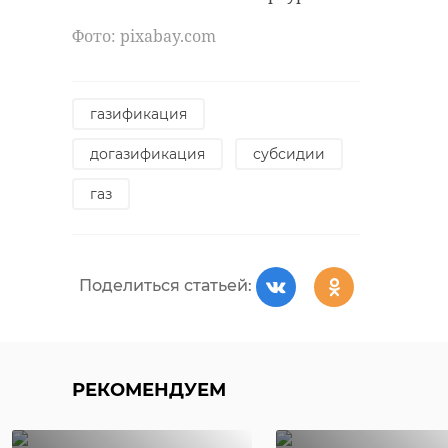
Как только узнала,
что собирают
Фото: рixabay.com
гуманитарную
помощь, сразу
решила
газификация
РЕКОМЕНДУЕМ
откликнуться. После
догазификация
субсидии
работы мы с семьей
газ
поехали в магазин и
купили всё
необходимое. Это
Отвлекшаяся на
В Выборгско
серьёзная тема, и все
Поделиться статьей:
телефонный
районе поез
должны сострадать
звонок женщина
насмерть сб
чужому горю. Когда
погибла под ...
пенсионерку
люди в беде, нельзя
28 марта 2022, 13:34
21 июня 2022, 12:48
РЕКОМЕНДУЕМ
оставаться в стороне,
потому что потом