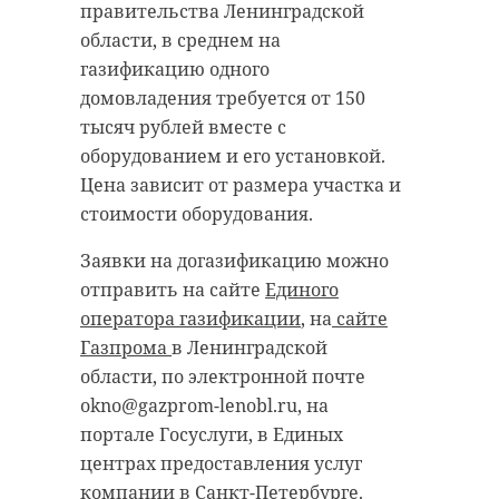
правительства Ленинградской
Фото: рixabay.com
области, в среднем на
газификацию одного
Администрация Кингисеппского
домовладения требуется от 150
ижорский завод
района
тысяч рублей вместе с
поезд сбил человека
оборудованием и его установкой.
Во Всеволожском районе сбор
Цена зависит от размера участка и
необходимых вещей для беженцев
поезд
стоимости оборудования.
продолжается. Неравнодушные
мужчина попал под поезд
ленинградцы вереницей несут
Заявки на догазификацию можно
детское питание, канцтовары,
отправить на сайте
Единого
гигиенические средства,
оператора газификации
, на
сайте
сухпайки, воду, постельное белье,
Поделиться статьей:
Газпрома
в Ленинградской
бытовую технику и многое другое
области, по электронной почте
в пункты приема «Единой
okno@gazprom-lenobl.ru, на
России».
портале Госуслуги, в Единых
центрах предоставления услуг
компании в Санкт-Петербурге.