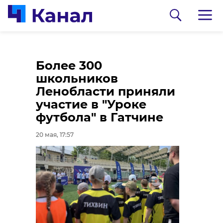
Во Всеволожском
Более 300
районе иностранца
школьников
осудили на 7 лет за
Ленобласти приняли
убийство
участие в "Уроке
соотечественника
футбола" в Гатчине
20 мая, 17:00
20 мая, 17:57
0:00
/ 0:00
Видео: ГУ МВД РФ по Петербургу и
Ленобласти
Полиция проверяет