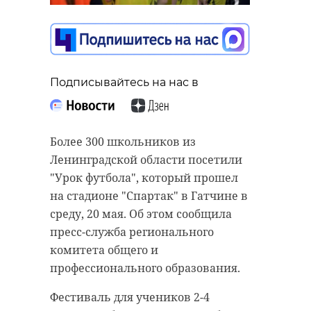
обстоятельства
смертельного ДТП на
Мурманском шоссе
20 мая, 17:00
Подписывайтесь на нас в
Подписывайтесь на нас в
Во Всеволожском районе
Более 300 школьников из
Подписывайтесь на нас в
иностранца приговорили к семи
Ленинградской области посетили
годам лишения свободы за
"Урок футбола", который прошел
убийство соотечественника. Об
на стадионе "Спартак" в Гатчине в
В среду, 20 мая, после девяти часов
этом сообщила пресс-служба
среду, 20 мая. Об этом сообщила
утра на 89 километре трассы Р-21
Следкома по Ленинградской
пресс-служба регионального
"Кола" 79-летний водитель
области.
комитета общего и
автомобиля "Лада Гранта" во
профессионального образования.
время обгона не справился с
Установлено, что в июле прошлого
управлением и столкнулся с
года в СНТ "Дубки" 47-летний
Фестиваль для учеников 2-4