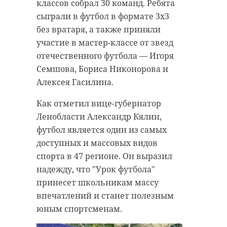
грузовиком DAF, который ехал в
мужчина поругался с 41-летним
классов собрал 30 команд. Ребята
попутном направлении. После
соотечественником и избил его до
сыграли в футбол в формате 3х3
этого легковую машину вынесло
смерти. Он нанес ему не менее 47
без вратаря, а также приняли
на встречную полосу, где она
ударов в область расположения
участие в мастер-классе от звезд
врезалась в "Хонду Цивик".
жизненно важных органов.
отечественного футбола — Игоря
Семшова, Бориса Никонорова и
В результате столкновения
Иностранца признали виновным
Алексея Гасилина.
погибла 40-летняя водитель
в убийстве и назначили
"Хонды". 17-летнего пассажира
наказание в виде семи лет
Как отметил вице-губернатор
иномарки и водителя "Лады" в
лишения свободы с отбыванием в
Ленобласти Александр Кялин,
тяжелом состоянии доставили в
исправительной колонии строгого
футбол является один из самых
больницу.
режима.
доступных и массовых видов
спорта в 47 регионе. Он выразил
Сейчас полиция проводит
Фото:
надежду, что "Урок футбола"
проверку и выясняет все
https://www.magnific.com/ru/free-
принесет школьникам массу
обстоятельства произошедшего,
photo/criminal-
впечатлений и станет полезным
рассказал заместитель командира
handcuffs_18655311.htm#fromView=search&pag
юным спортсменам.
ОБ ДПС 2 Госавтоинспекции ГУ
3f74-413c-8166-