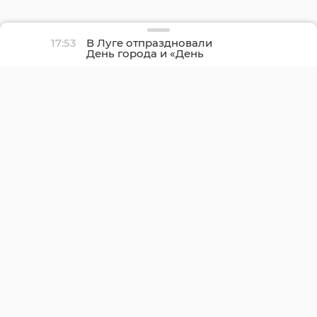
17:53
В Луге отпраздновали
День города и «День
детства»