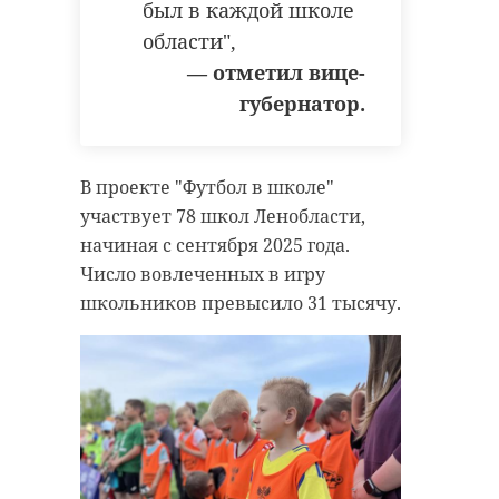
был в каждой школе
В аварии на
области",
Мурманском
Во Всеволожском
Во Всеволо
— отметил вице-
шоссе погиб
районе мужчина
районе 37-
один человек,
губернатор.
обвиняется в
летнего муж
пострадали двое
убийстве ...
будут суди ...
В среду, 20 мая, на 90-м километре
22 апреля, 19:23
13 мая, 18:50
Мурманском шоссе в Ленинградской
В проекте "Футбол в школе"
области столкнулись автомобили
«Лада» и «Хонда». Авария унесла жизнь
участвует 78 школ Ленобласти,
одного человека, еще двое
пострадали.
начиная с сентября 2025 года.
Число вовлеченных в игру
школьников превысило 31 тысячу.
гу мвд
!видео
дтп
Поделиться статьей: