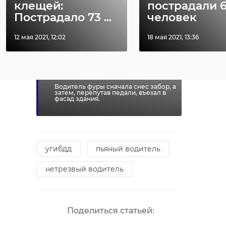
клещей:
пострадали 
В поселке под
Пострадало 73 ...
человек
Всеволожском
пьяный
12 мая 2021, 12:02
18 мая 2021, 13:36
водитель
грузовика
въехал в дом
Водитель фуры сначала снес забор, а
затем, перепутав педали, въехал в
фасад здания.
угибдд
пьяный водитель
нетрезвый водитель
Поделиться статьей: