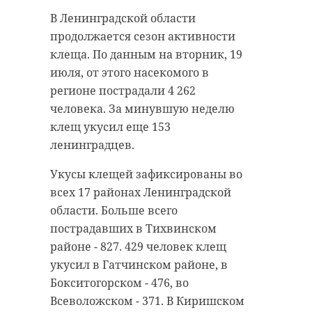
водителей поймали
напечатанный на 3D-
В Ленинградской области
на дорогах
принтере протез
продолжается сезон активности
Петербурга и
клеща. По данным на вторник, 19
Ленобласти за
19 июля 2022, 12:48
июля, от этого насекомого в
выходные
регионе пострадали 4 262
19 июля 2022, 12:27
человека. За минувшую неделю
клещ укусил еще 153
Подписывайтесь на нас в
ленинградцев.
Укусы клещей зафиксированы во
Подписывайтесь на нас в
всех 17 районах Ленинградской
Во вторник, 19 июля, в
области. Больше всего
Петербургском онкоцентре
пострадавших в Тихвинском
проходит редкая операция. Врачи
В минувшие выходные
районе - 827. 429 человек клещ
устанавливают пациенту протез
сотрудники ГИБДД провели
укусил в Гатчинском районе, в
локтевого сустава, изготовленный
очередной рейд «Нетрезвый
Бокситогорском - 476, во
на 3D-принтере.
водителей». Почти тысяча
Всеволожском - 371. В Киришском