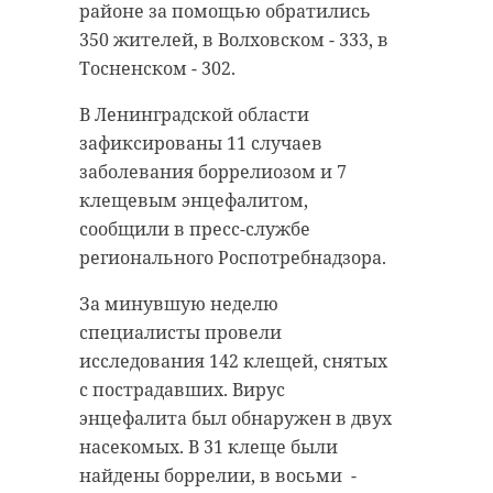
экипажей ДПС патрулировала
Корреспондентам 47channel
районе за помощью обратились
основные дороги Санкт-
показали имплантат локтевого
350 жителей, в Волховском - 333, в
Петербурга и Ленинградской
сустава, а затем пригласили на
Тосненском - 302.
области. Им удалось задержать
операцию по его установке.
В Ленинградской области
283 водителей в состоянии
зафиксированы 11 случаев
алкогольного или наркотического
заболевания боррелиозом и 7
опьянения.
клещевым энцефалитом,
Сотрудникам ДПС помогали
сообщили в пресс-службе
полицейские патрульно-постовой
регионального Роспотребнадзора.
службы и специалисты
За минувшую неделю
Управления по контролю за
специалисты провели
оборотом наркотиков. Рейд
исследования 142 клещей, снятых
«Нетрезвый водитель» стартовал
с пострадавших. Вирус
вечером 15 июля и завершился
Отметим, эндопротезирование
энцефалита был обнаружен в двух
только утром 18 июля.
индивидуально изготовленной
насекомых. В 31 клеще были
Полицейским удалось задержать
конструкцией – это единственный
найдены боррелии, в восьми -