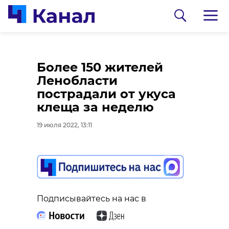
Более 150 жителей
Ленобласти
пострадали от укуса
клеща за неделю
19 июля 2022, 13:11
0:00
0:00
/ 0:00
/ 0:00
Пресс-служба ГУ МВД России по г.Санкт-
Петербургу и Ленинградской области
Петербургские врачи
Подписывайтесь на нас в
устанавливают
Более 250 пьяных
пациенту