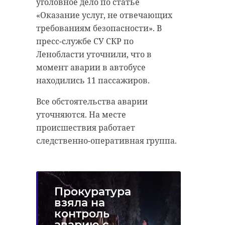
уголовное дело по статье
«Оказание услуг, не отвечающих
РЕКОМЕНДУЕМ
требованиям безопасности». В
пресс-службе СУ СКР по
Ленобласти уточнили, что в
момент аварии в автобусе
Команда
находились 11 пассажиров.
"Арена" в Гатчине
Ленобласти
приняла
привезла че
Все обстоятельства аварии
международный
медали с
уточняются. На месте
турнир по ин ...
Междунар ...
происшествия работает
следственно-оперативная группа.
01 декабря 2023, 21:26
06 марта 2024, 06:31
Прокуратура
взяла на
контроль
Фото: прокуратура Ленинградской
аварию с