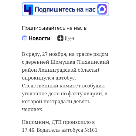
Подписывайтесь на нас в
Подписывайтесь на нас в
Подписывайтесь на нас в
В среду, 27 ноября, на трассе рядом
Тихвинская городская
с деревней Шомушка (Тихвинский
прокуратура организовала
В спортивном комплексе "Выборг"
район Ленинградской области)
проверку по факту ДТП с
сегодня, 27 ноября, завершился
опрокинулся автобус.
автобусом возле деревни
международный турнир по
Следственный комитет возбудил
Кайвакса. Сегодня, 27 ноября, здесь
индорхоккею "Кубок
уголовное дело по факту аварии, в
опрокинулся автобус вместе с
Содружества".
которой пострадали девять
пассажирами.
человек.
Соревнования собрали 14
сильнейших команд из стран СНГ
Напомним, ДТП произошло в
и России.
17:46. Водитель автобуса №161