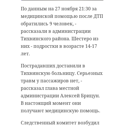
сообщала о пяти пострадавших,
По данным на 27 ноября 21:30 за
спорт
среди которых
медицинской помощью после ДТП
несовершеннолетние.
международный турнир
обратились 9 человек, -
На месте деятельность
рассказали в администрации
индорхоккей
правоохранителей и аварийных
Тихвинского района. Шестеро из
служб координирует прокурор
них - подростки в возрасте 14-17
Дмитрий Костин.
лет.
Поделиться статьей:
Пострадавших доставили в
Тихвинскую больницу. Серьезных
травм у пассажиров нет, -
рассказал глава местной
администрации Алексей Брицун.
В настоящий момент они
получают медицинскую помощь.
Следственный комитет возбудил