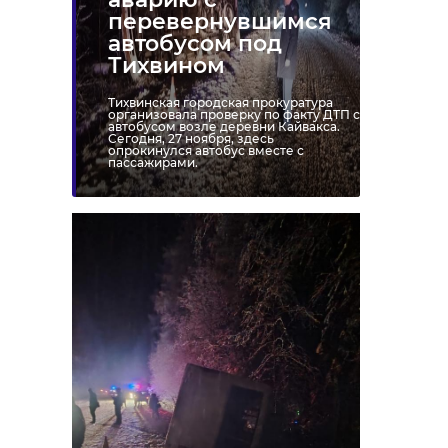
области
перевернувшимся
автобусом под
Тихвином
тихвин
авария
Тихвинская городская прокуратура
организовала проверку по факту ДТП с
прокуратура
автобусом возле деревни Кайвакса.
Сегодня, 27 ноября, здесь
опрокинулся автобус вместе с
пассажирами.
Поделиться статьей: