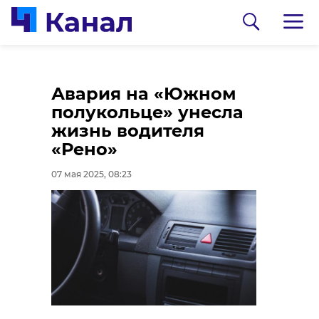
Безразличие против
Велосипедистка из
Авария на «Южном
неравнодушия: две
Ленобласти
полукольце» унесла
собаки оказались в
завоевала бронзу на
жизнь водителя
беде в Ленобласти
первенстве России
«Рено»
07 мая 2025, 06:52
07 мая 2025, 06:25
07 мая 2025, 08:23