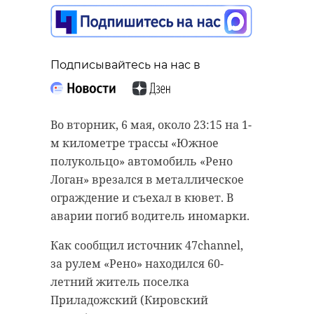
Подписывайтесь на нас в
Подписывайтесь на нас в
Подписывайтесь на нас в
Сотрудники «Кошкиспаса»
С 2 по 6 мая городе Копейск
Во вторник, 6 мая, около 23:15 на 1-
рассказали о двух инцидентах с
Челябинской области проходило
м километре трассы «Южное
собаками, провалившимся в люки
первенство России по
полукольцо» автомобиль «Рено
или ямы в Ленинградской области
велосипедному спорту на шоссе
Логан» врезался в металлическое
в минувшие выходные. Одна
среди девушек 15-16 лет.
ограждение и съехал в кювет. В
история получила счастливый
Призером соревнований стала
аварии погиб водитель иномарки.
конец, другая - закончилась
ленинградская спортсменка
Как сообщил источник 47channel,
трагически из-за безразличия
Виктория Баева.
за рулем «Рено» находился 60-
прохожих.
Девушка заняла третье место в
летний житель поселка
Около 10:00 в субботу, 3 мая, в
групповой гонке с дистанцией 20
Приладожский (Кировский