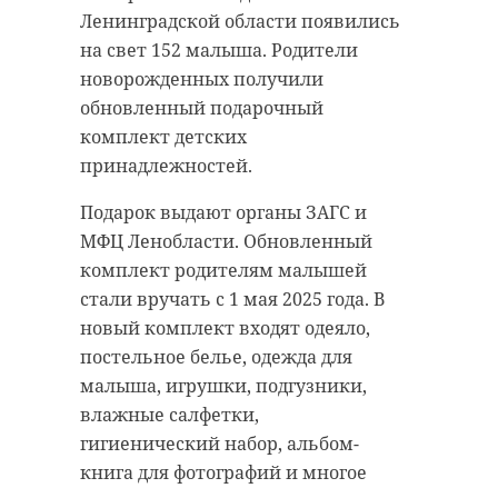
Ленинградской области появились
Поделиться статьей:
на свет 152 малыша. Родители
новорожденных получили
обновленный подарочный
комплект детских
принадлежностей.
Подарок выдают органы ЗАГС и
МФЦ Ленобласти. Обновленный
комплект родителям малышей
стали вручать с 1 мая 2025 года. В
новый комплект входят одеяло,
РЕКОМЕНДУЕМ
постельное белье, одежда для
малыша, игрушки, подгузники,
влажные салфетки,
гигиенический набор, альбом-
книга для фотографий и многое
Спасатели
Кот из Волхо