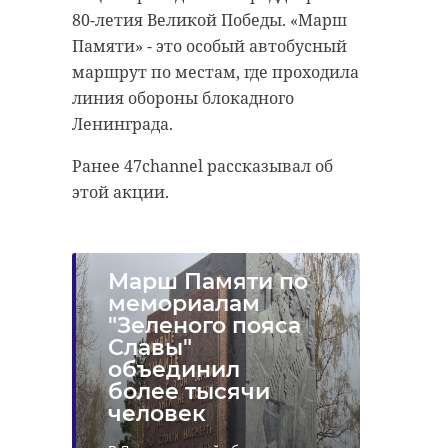
80-летия Великой Победы. «Марш
Памяти» - это особый автобусный
маршрут по местам, где проходила
линия обороны блокадного
Ленинграда.
Ранее 47channel рассказывал об
этой акции.
Марш Памяти по
мемориалам
"Зеленого пояса
Славы"
объединил
более тысячи
человек