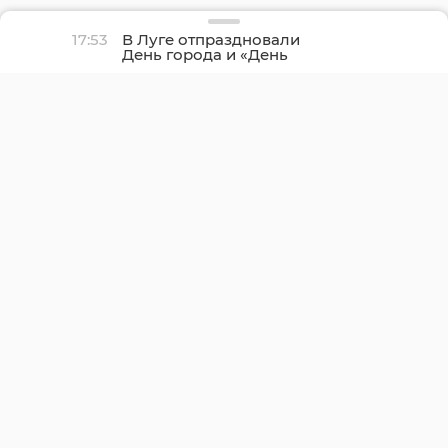
17:53
В Луге отпраздновали
День города и «День
детства»