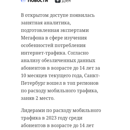
после лобовой
аварии на трассе у
Школьникам в Выборге помогали
В открытом доступе появилась
Лебяжье
определиться с будущей
занятная аналитика,
24 ноября 2023, 15:24
профессией. В пятницу, 24 ноября,
подготовленная экспертами
в выборгском филиале Центра
Мегафона в сфере изучения
занятости прошла
особенностей потребления
профориентационная ярмарка.
интернет-трафика. Согласно
анализу обезличенных данных
Подписывайтесь на нас в
О получении высшего
абонентов в возрасте до 14 лет за
образовании, а также разных
10 месяцев текущего года, Санкт-
направлениях и нюансах
Петербург вошел в топ регионов
В пятницу, 24 ноября, очевидцы в
поступления учащимся
по расходу мобильного трафика,
Сети сообщают о жесткой аварии
рассказали представители 14
заняв 2 место.
в Ломоносовском районе
учебных высших и средних
Ленобласти. На трассе между
учреждений Санкт-Петербурга и
Лидерами по расходу мобильного
поселком Лебяжье и Ижорой лоб в
Выборга.
трафика в 2023 году среди
лоб столкнулись "Ауди" и
абонентов в возрасте до 14 лет
Посетителями ярмарки стало