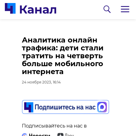
Более 400
Аналитика онлайн
школьников
трафика: дети стали
посетило
тратить на четверть
профориентационную
больше мобильного
ярмарку в Выборге
интернета
24 ноября 2023, 15:44
24 ноября 2023, 16:14
0:00
/ 0:00
Видео: "ДТП и ЧП | Санкт-Петербург |
Питер Онлайн | СПб\ВКонтакте"
Подписывайтесь на нас в
Подписывайтесь на нас в
Иномарку разорвало