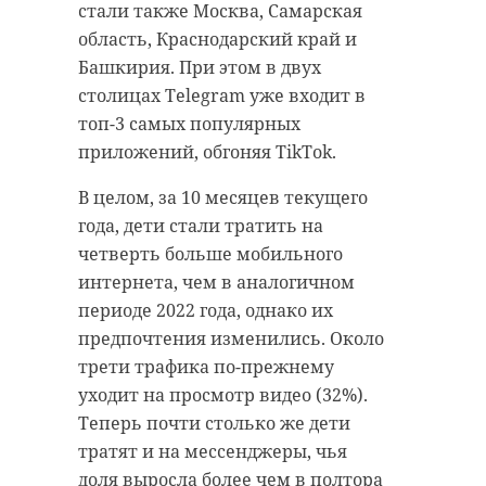
"Фольксваген". Последнюю
стали также Москва, Самарская
более 400 школьников. С целым
машину из-за удара разорвало на
область, Краснодарский край и
калейдоскопом профессий и
части.
Башкирия. При этом в двух
направлений ребят познакомили
столицах Telegram уже входит в
Кадрами с места аварии
студенты представленных
топ-3 самых популярных
поделились автолюбители в
учебных заведений.
приложений, обгоняя TikTok.
группе "ДТП и ЧП | Санкт-
Петербург | Питер Онлайн | СПб"
В целом, за 10 месяцев текущего
во "ВКонтакте". По
года, дети стали тратить на
предварительным данным,
четверть больше мобильного
водитель "Фольксвагена" погиб на
интернета, чем в аналогичном
месте от полученных травм.
периоде 2022 года, однако их
Сообщается также о пострадавших
предпочтения изменились. Около
пассажирах, среди которых
Фото: 47channel
трети трафика по-прежнему
ребенок.
уходит на просмотр видео (32%).
Теперь почти столько же дети
Точные причины произошедшего
тратят и на мессенджеры, чья
выборг
профориентация
не сообщались. На месте работают
доля выросла более чем в полтора