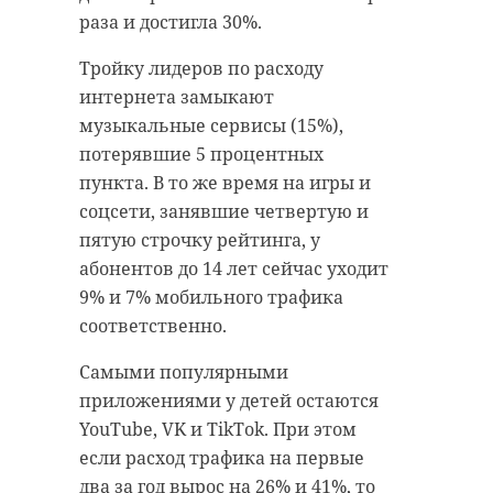
сотрудники скорой и
раза и достигла 30%.
правоохранительных органов.
Поделиться статьей:
Тройку лидеров по расходу
интернета замыкают
музыкальные сервисы (15%),
потерявшие 5 процентных
РЕКОМЕНДУЕМ
пункта. В то же время на игры и
соцсети, занявшие четвертую и
пятую строчку рейтинга, у
!видео
абонентов до 14 лет сейчас уходит
9% и 7% мобильного трафика
смертельная авария
Пассажиры
В Выборге
соответственно.
жалуются на
прошел
лебяжье
переполненные
региональн
Самыми популярными
"Ласточки" до Вы
этап фестив
приложениями у детей остаются
...
детског ...
YouTube, VK и TikTok. При этом
Поделиться статьей:
если расход трафика на первые
30 июля, 10:21
30 июля, 13:08
два за год вырос на 26% и 41%, то