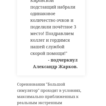
Кировской
// Мы есть в
MAX
. Не теряйте. //
подстанций набрали
Фото:
одинаковое
https://www.magnific.com/ru/free-ai-
количество очков и
image/firefighter-trying-contain-
поделили почётное 3
forest-
место! Поздравляем
fire_72628937.htm#fromView=search&page=2&p
коллег и гордимся
6a35-4fd6-9a7c-
нашей службой
701162a98936&query=fire+house
скорой помощи!"
- подчеркнул
всеволожский район
Александр Жарков.
колтуши
пожар
Соревнования "Большой
пострадавший
симулятор" проходят в условиях,
максимально приближенных к
реальным экстренным