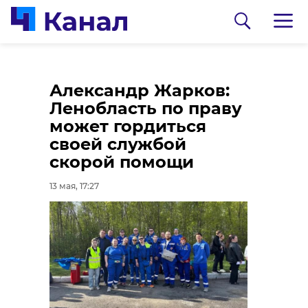
Пожилой мужчина
Александр Жарков:
пострадал при
Ленобласть по праву
пожаре в доме в
может гордиться
Колтушах
своей службой
скорой помощи
13 мая, 17:14
13 мая, 17:27
0:00
/ 0:00
https://vk.com/wall-155353814_22109
Леноблводоканал
показал, как