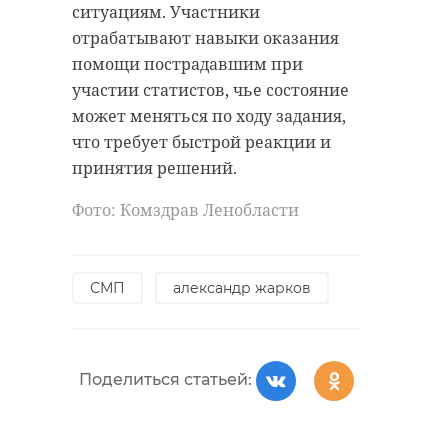
Поделиться статьей:
ситуациям. Участники
отрабатывают навыки оказания
помощи пострадавшим при
участии статистов, чье состояние
РЕКОМЕНДУЕМ
может меняться по ходу задания,
что требует быстрой реакции и
принятия решений.
Фото: Комздрав Ленобласти
В фермерском
хозяйстве в
МЧС сообщае
Колтушах
локализации
СМП
александр жарков
произошел
пожара в
крупный ...
Колтушах
31 августа 2019, 10:11
31 августа 2019, 11:22
Поделиться статьей: