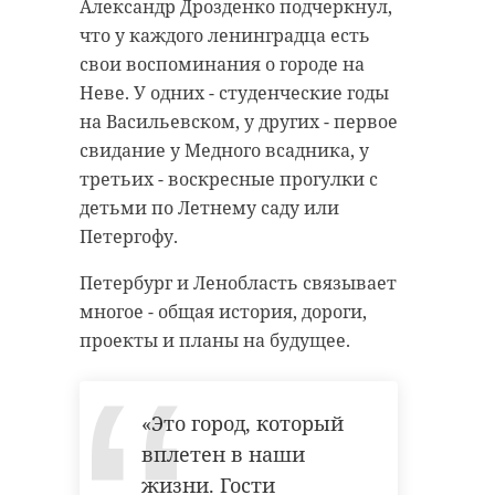
летнего ранее судимого местного
Александр Дрозденко подчеркнул,
жителя. Он подозревался в краже
Во время реновации решили
что у каждого ленинградца есть
строительных бытовок в январе
отказаться от стандартного
свои воспоминания о городе на
2026 года со строительного
оформления. В школе сделали
Неве. У одних - студенческие годы
объекта на Медведском шоссе.
современные классы с разным
на Васильевском, у других - первое
дизайном, обновили кабинеты,
свидание у Медного всадника, у
технические помещения, а также
третьих - воскресные прогулки с
оборудовали зоны отдыха и места
детьми по Летнему саду или
для индивидуальных занятий.
Петергофу.
Житель Луги
После ремонта в школе появились
Петербург и Ленобласть связывает
подозревается в
новые возможности для учебы.
многое - общая история, дороги,
краже
Теперь здесь можно проводить не
проекты и планы на будущее.
строительных
только обычные уроки, но и
бытовок
проектные и исследовательские
Сотрудники полиции задержали 33-
«Это город, который
занятия с использованием
летнего ранее судимого жителя Луги.
Он подозревается в краже
вплетен в наши
современного оборудования.
строительных бытовок на общую
сумму 735 тысяч рублей, - рассказали в
жизни. Гости
пресс-службе регионального ГУ МВД.