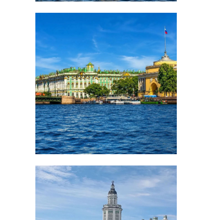
кража
луга
Поделиться статьей:
РЕКОМЕНДУЕМ
Жители
Ленобласти
совершали
Местные жи
покупки
рассказали о
банковской карто
краже моста