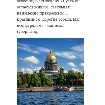
особенную атмосферу. «Пусть он
Народной программы партии "Единая
подозреваемого в совершении
Россия" продолжается обновление
образовательных учреждений,
остается живым, светлым и
преступления. Им оказался 48-
построенных в советское время.
Работы ведутся комплексно:
неизменно прекрасным. С
летний местный житель.
ремонтируют здания школ,
благоустраивают прилегающие
праздником, дорогие соседи. Мы
территории, обновляют спортивные и
игровые площадки, а также оснащают
Оперативники также установили
всегда рядом», - написал
учебные заведения современным
оборудованием.
еще три коммерческие
губернатор.
организации, пострадавшие от
преступных действий
злоумышленников. Сумма ущерба
сланцы
без малого составила 1 150 000
рублей. Похищенные бытовки
народная программа
также изъяли и передали
единая россия
!видео
собственникам.
Расследование уголовного дела
продолжается.
Поделиться статьей:
Фото: Вaltphoto