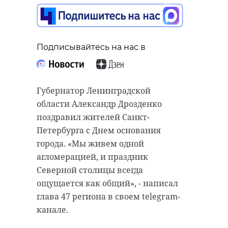
открылась школа №6
27 мая, 11:29
Подписывайтесь на нас в
Подписывайтесь на нас в
Подписывайтесь на нас в
Губернатор Ленинградской
области Александр Дрозденко
Сотрудники полиции задержали
поздравил жителей Санкт-
второго подозреваемого по
В Сланцах после обновления
Петербурга с Днем основания
уголовному делу о краже
открылась школа №6, построенная
города. «Мы живем одной
строительных бытовок в Луге.
еще в 1989 году. Ремонт провели
агломерацией, и праздник
Злоумышленником оказался 48-
по Народной программе партии
Северной столицы всегда
летний житель Санкт-Петербурга.
"Единая Россия". В здании
ощущается как общий», - написал
полностью изменили как
глава 47 региона в своем telegram-
Напомним, 5 мая в Луге
внешний вид, так и внутренние
канале.
полицейские задержали 33-
помещения.