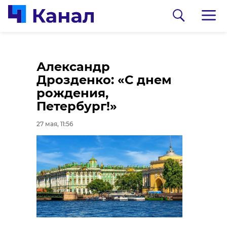
Полиция задержала
Александр
второго
Дрозденко: «С днем
подозреваемого по
рождения,
делу о краже
Петербург!»
строительных
27 мая, 11:56
бытовок в Луге
0:00
/ 0:00
27 мая, 11:34
В Сланцах после
масштабной
реновации