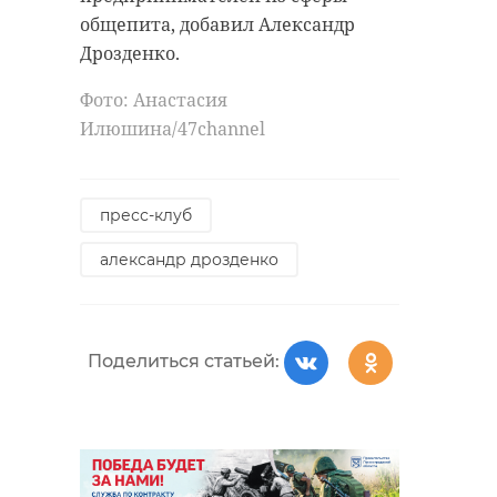
общепита, добавил Александр
РЕКОМЕНДУЕМ
Поделиться статьей:
Дрозденко.
Фото: Анастасия
Илюшина/47channel
Видео: на
Крестовском
Транспортна
острове тушат
прокуратура
пресс-клуб
загоревшуюся
начала пров
александр дрозденко
яхту
из-за загор ...
17 августа 2023, 18:08
17 августа 2023, 19:01
Поделиться статьей: