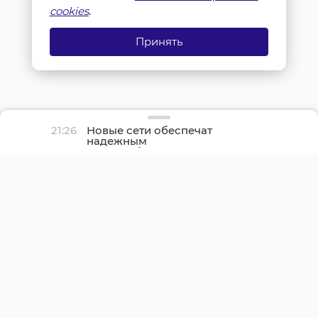
cookies
.
Принять
21:26
Новые сети обеспечат
надежным
водоснабжением около
700 жителей Вистино