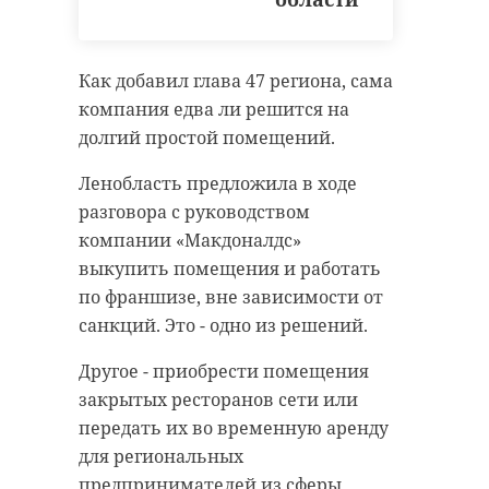
филиал Центрального военно-
морского музея им. Императора
Петра Великого.
!видео
пожар
Как добавил глава 47 региона, сама
компания едва ли решится на
Форум проводится при поддержке
санкт-петербург
долгий простой помещений.
комитета по местному
самоуправлению,
Ленобласть предложила в ходе
межнациональным и
разговора с руководством
Поделиться статьей:
межконфессиональным
компании «Макдоналдс»
отношениям Ленинградской
выкупить помещения и работать
области.
по франшизе, вне зависимости от
санкций. Это - одно из решений.
Другое - приобрести помещения
музей дорога жизни
закрытых ресторанов сети или
передать их во временную аренду
всеволожск
!видео
для региональных
предпринимателей из сферы