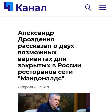
Александр
Дрозденко
рассказал о двух
возможных
вариантах для
закрытых в России
0:00
0:00
/ 0:00
/ 0:00
ресторанов сети
Видео: "Мегаполис"/ДТП и ЧП\Санкт-
Фото и видео: 47channel
"Макдоналдс"
Петербург
21 апреля 2022, 14:21
В музее "Дорога
Небо над
жизни" рассказали о