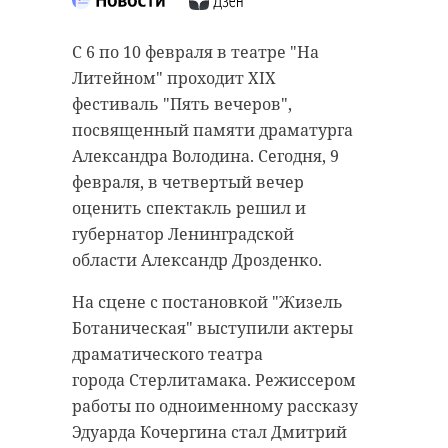
Инспекторы Госэконадзора
Нынешний сезон выдастся для
продолжают патрулировать
краснокнижных нерп суровым. К
С 6 по 10 февраля в театре "На
территорий в Ленобласти и
такому выводу пришел директор
Литейном" проходит XIX
ловить нелегальных
"Фонда друзей балтийской нерпы"
фестиваль "Пять вечеров",
перевозчиков сомнительного
Вячеслав Алексеев. Об этом он
посвященный памяти драматурга
грунта. Очередные нарушители
рассказал на открытой встрече,
Александра Володина. Сегодня, 9
были остановлены в Низино
прошедшей в петербургском
февраля, в четвертый вечер
(Ломоносовский район
"Водоканале".
оценить спектакль решил и
Ленобласти) в четверг, 9 февраля.
губернатор Ленинградской
Основными испытаниями для
области Александр Дрозденко.
У "серых" перевозчиков отходов
ластоногих станут отсутствие льда
изъяли экскаватор и самосвал.
и птичий грипп, подметил
На сцене с постановкой "Жизель
Преступников удалось отследить
эксперт. Ледовая обстановка в
Ботаническая" выступили актеры
по горячим следам.
Финском заливе и Ладожском
драматического театра
образе складывается не лучшим
города Стерлитамака. Режиссером
Как отметили в пресс-службе
образом для нерпы. Как отмечает
работы по одноименному рассказу
Госэконадзора, дежурство
Алексеев, в природе животные
Эдуарда Кочергина стал Дмитрий
экомилиции принесло свои