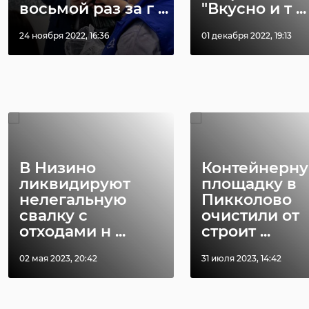
восьмой раз за г ...
"Вкусно и т ...
24 ноября 2022, 16:36
01 декабря 2022, 19:13
РЕКОМЕНДУЕМ
В Низино
Контейнерн
ликвидируют
площадку в
нелегальную
Пикколово
свалку с
очистили от
отходами н ...
строит ...
02 мая 2023, 20:42
31 июля 2023, 14:42