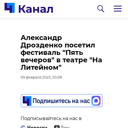
Экологи остановили
Эксперты назвали
Александр
в Низино очередной
основные угрозы для
Дрозденко посетил
незаконный сброс
краснокнижных
фестиваль "Пять
грунта
нерп в 2023 году
вечеров" в театре "На
Литейном"
09 февраля 2023, 19:46
09 февраля 2023, 19:21
09 февраля 2023, 20:08
Подписывайтесь на нас в
Подписывайтесь на нас в
Подписывайтесь на нас в