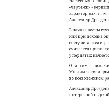
На лесных токовищ
мужчина приставал 
«чертежи» - верны
неприличными дел
характерных птичьи
Александр Дрозденк
Инцидент произошел
мальчикам, и к дев
В начале весны гл
«Новости Мурино, Д
или при походке оп
снегу остаются стр
Педофила спугнули
считается признако
однако мужчина усп
у пернатых начнет
парадную соседнего
Отметим, за всю жи
В настоящий момен
Многим токовищам и
магазина, пострада
во Всеволожском ра
удалось. В ближайш
видеонаблюдения.
Александр Дрозден
интересной и яркой
Приметы преступник
«Сообщите детям, чт
незнакомыми», - н