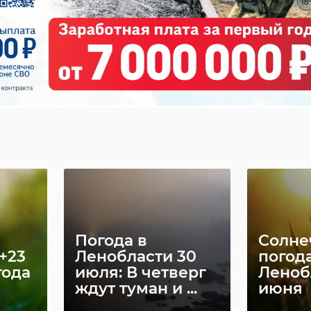
Погода в
Солнеч
+23
Ленобласти 30
погода
года
июля: В четверг
Леноб
ждут туман и ...
июня