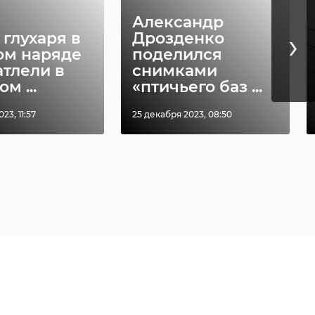
Александр
›
 глухаря в
Дрозденко
ом наряде
поделился
атлели в
снимками
м ...
«птичьего баз ...
23, 11:57
25 декабря 2023, 08:50