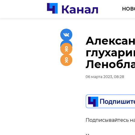
НОВ
Алексан
В Мурин
глухари
детям в
Ленобл
06 марта 2023, 07:39
06 марта 2023, 08:28
Подписывайтесь на
Подписывайтесь на
В минувшие выходн
педофила. В продук