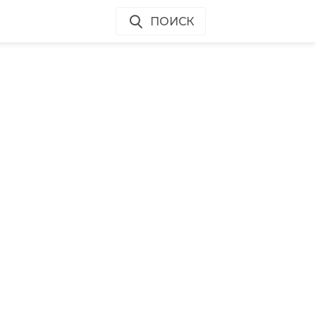
ПОИСК
л
к