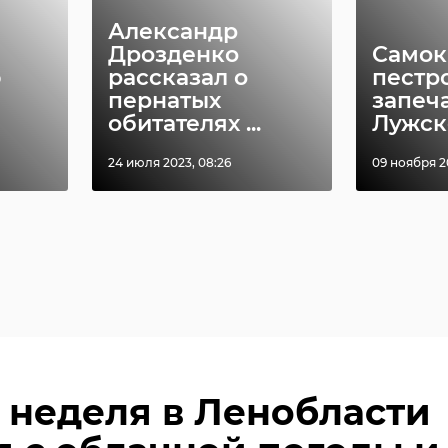
Александр
Дрозденко
Самок
ю
рассказал о
пестр
пернатых
запеч
обитателях ...
Лужско
24 июля 2023, 08:26
09 ноября 20
 неделя в Ленобласти