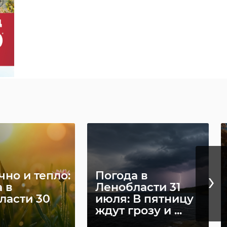
›
но и тепло:
Погода в
 в
Ленобласти 31
ласти 30
июля: В пятницу
ждут грозу и ...