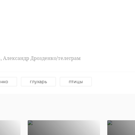
но, Девяткино, Бугры/ВКонтакте
приставание к несовершеннолетней
дети
в, Александр Дрозденко/телеграм
енко
глухарь
птицы