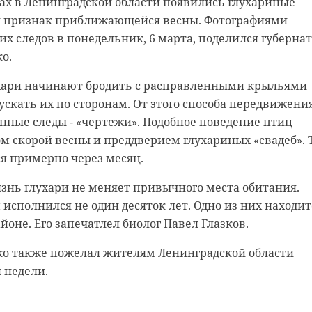
ах в Ленинградской области появились глухариные
к детям и предлагал за «вкусняшки заняться
й признак приближающейся весны. Фотографиями
ами».
х следов в понедельник, 6 марта, поделился губерна
о.
 в субботу, 4 марта. Неизвестный приставал и к
очкам, - рассказали местные жители в сообществе
ухари начинают бродить с расправленными крыльями
евяткино, Бугры» ВКонтакте.
ускать их по сторонам. От этого способа передвижени
анные следы - «чертежи». Подобное поведение птиц
 внимательные жители Мурино. Они вызвали полици
м скорой весны и преддверием глухариных «свадеб». 
ел скрыться. По словам очевидцев, мужчина зашел в
ся примерно через месяц.
 дома.
знь глухари не меняет привычного места обитания.
т оперативники опросили продавца продуктового
сполнился не один десяток лет. Одно из них находит
вших детей и соседей. Однако найти злоумышленника
йоне. Его запечатлел биолог Павел Глазков.
ее время полицейские будут смотреть записи с камер
ко также пожелал жителям Ленинградской области
 недели.
а: на вид около 40 лет. Он был одет в зеленую куртку
обы ни в коем случае не вступали в беседу с
аписали жители Мурино в социальных сетях.