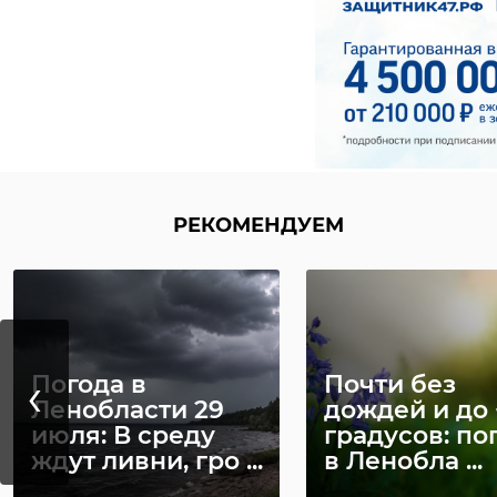
РЕКОМЕНДУЕМ
‹
Погода в
Почти без
Ленобласти 29
дождей и до 
июля: В среду
градусов: по
ждут ливни, гро ...
в Ленобла ...