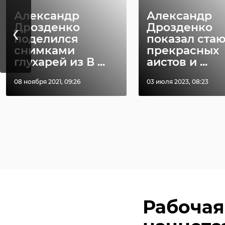
Александр
Александр
‹
Дрозденко
Дрозденко
поделился
показал ста
снимками
прекрасных
глухарей из В ...
аистов и ...
08 ноября 2021, 09:26
03 июля 2023, 08:23
Рабочая