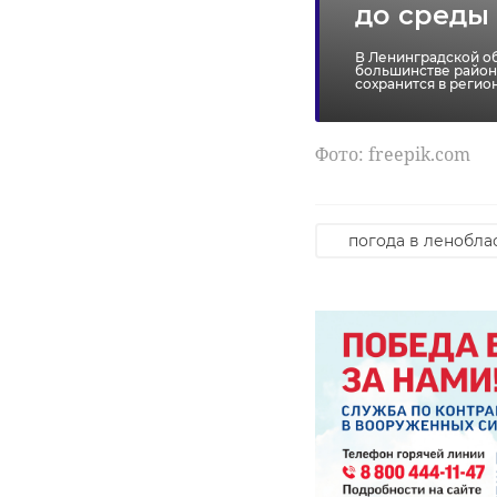
до среды
В Ленинградской об
большинстве район
сохранится в регио
Фото: freepik.com
погода в ленобла