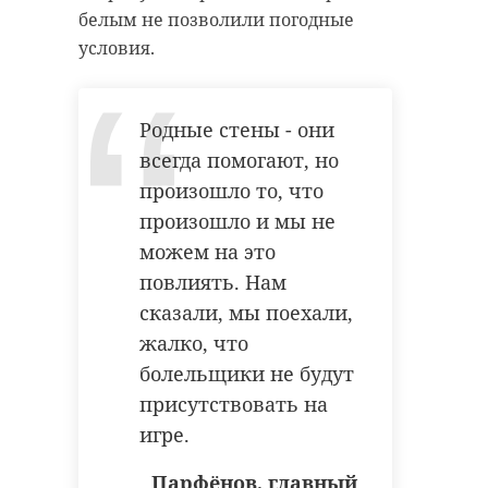
кричали, что рядом тонет собака.
антибиологическая и
белым не позволили погодные
противопожарная обработка.
условия.
Бравый корреспондент, не
раздумывая, кинулся на
помощь. Снял одежду и занырнул
Родные стены - они
гатчинский район
в ледяную воду (на улице тогда
всегда помогают, но
было -20). Собаку успешно
добровольцы
произошло то, что
вытащили и согрели.
реставрация
усадьба
произошло и мы не
Сам журналист тоже не пострадал.
можем на это
У Александра есть опыт в
повлиять. Нам
моржевании.
Поделиться статьей:
сказали, мы поехали,
жалко, что
болельщики не будут
белгородская область
присутствовать на
игре.
доброта
спасение животных
Парфёнов, главный