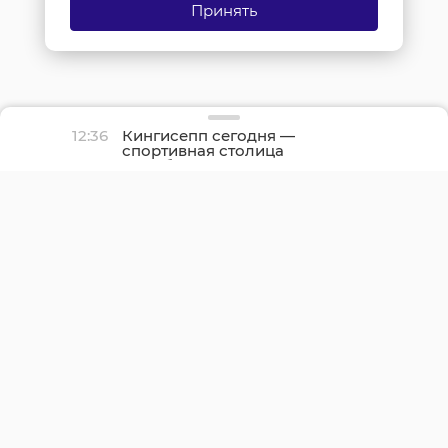
Принять
12:36
Кингисепп сегодня —
спортивная столица
Ленобласти: начался
День физкультурника