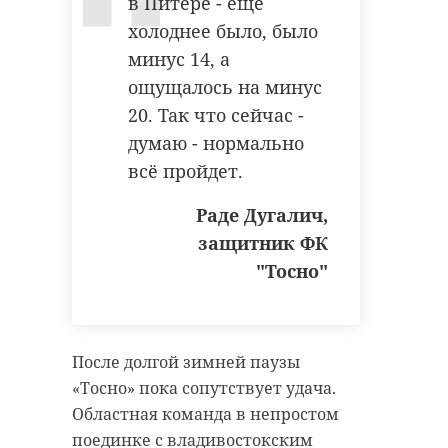
в Питере - еще
В Белгородской
холоднее было, было
области
Храбрый мо
минус 14, а
сотрудники МЧС
человек спа
ощущалось на минус
пришли на помо
несколько
20. Так что сейчас -
...
человек из го 
думаю - нормально
13 января 2020, 17:07
07 декабря 2021, 12:24
всё пройдет.
Раде Дугалич,
защитник ФК
"Тосно"
После долгой зимней паузы
«Тосно» пока сопутствует удача.
Областная команда в непростом
поединке с владивостокским