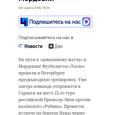
“особняк с
20 января 2021, 21:06
08 марта 2018, 19:26
привидениями” XIX
века
18 августа 2020, 16:53
Подписывайтесь на нас в
Подписывайтесь на нас в
Подписывайтесь на нас в
Корреспондент Александр Сашнев
На пути к «домашнему матчу» в
и его оператор снимали сюжет
Мордовии! Футболисты «Тосно»
про подсчет уток для местного
провели в Петербурге
телеканала.
Сейчас расчищают рамы, снимают
предвыездную тренировку. Уже
старый слой краски.
завтра команда отправится в
Они уже снимали последние
Реставрируют уникальные
Саранск на матч 22-го тура
кадры у водоема. И тут к ним
витражи в морском стиле.
российской Премьер-Лиги против
подбежали взволнованные
Впереди шпаклевка дома,
казанского «Рубина». Провести
местные мальчишки. Дети
утепление пенькой,
встречу на берегах Невы черно-