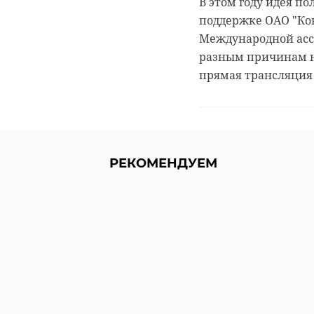
В этом году идея п
поддержке ОАО "Ко
РЕКОМЕНДУЕМ
Международной ассо
разным причинам не
прямая трансляция 
В Белгородской
‹
области
Храбрый мо
сотрудники МЧС
человек спа
РЕКОМЕНДУЕМ
пришли на помо
несколько
...
человек из го 
13 января 2020, 17:07
07 декабря 2021, 12:24