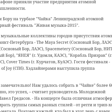
афоне приняли участие предприятия атомной
ышленности.
ом Бору на турбазе "Чайка" Ленинградской атомной
рвый фестиваль "Живая музыка-2015".
 музыкальные коллективы городов присутствия атом
нкт-Петербурга - The Maya Secret (Сосновый Бор, ЛАЭС
 (Сосновый Бор, ЛАЭС), Spacemetery (Сосновый Бор, НИТ
й Бор), "ЯНЕЯ" (г. Удомля, КАЭС), "Корабль Призрак" (г
родской области
нском районе
, Cover Times (г. Курчатов, КуАЭС). Гости фестиваля -
s of Joy (СПб). Хэдлайнерами выступила группа
ст спас тонущую
льцы реставрируют
к с привидениями” XI
замечательно! Нам удалось собрать в "Чайке" более 6
но, это успех, – считает руководитель Молодежной
авел Гредасов. - На концерте была отличная атмосфер
рать группы самых разных стилей - от регги и трип-х
-метала. Поэтому каждый, кто был в этот день с нами,