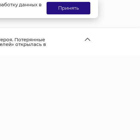
бработку данных в
Принять
героя. Потерянные
елей» открылась в