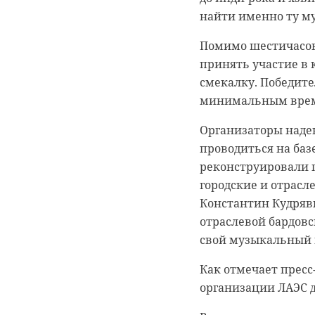
найти именно ту му
Подписывайтесь на
Помимо шестичасов
Подписывайтесь на
Корреспондент Але
принять участие в к
подсчет уток для м
смекалку. Победите
Сейчас расчищают 
минимальным вре
уникальные витраж
Они уже снимали по
пенькой, антибиоло
взволнованные мест
Организаторы надею
проводиться на баз
Бравый корреспонде
реконструировали п
занырнул в ледяную 
гатчинский райо
городские и отрасл
вытащили и согрел
Константин Кудряв
усадьба
отраслевой бардовс
Сам журналист тоже
свой музыкальный 
Как отмечает прес
организации ЛАЭС 
белгородская обл