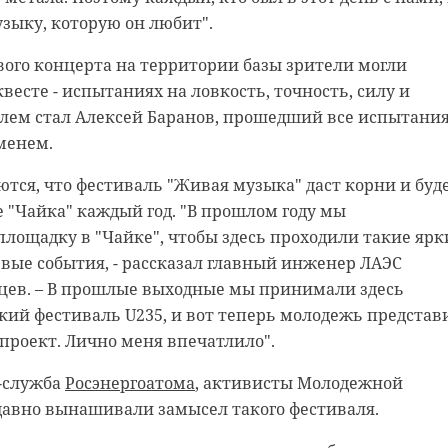
зыку, которую он любит".
 нас в
ого концерта на территории базы зрители могли
 нас в
ксандр Сашнев и его оператор снимали сюжет про
весте - испытаниях на ловкость, точность, силу и
естного телеканала.
лем стал Алексей Баранов, прошедший все испытания
рамы, снимают старый слой краски. Реставрируют
менем.
и в морском стиле. Впереди шпаклевка дома, утепле
следние кадры у водоема. И тут к ним подбежали
гическая и противопожарная обработка.
ные мальчишки. Дети кричали, что рядом тонет соба
тся, что фестиваль "Живая музыка" даст корни и буд
е "Чайка" каждый год. "В прошлом году мы
нт, не раздумывая, кинулся на помощь. Снял одежду 
лощадку в "Чайке", чтобы здесь проходили такие ярк
воду (на улице тогда было -20). Собаку успешно
н
добровольцы
реставрация
евые события, - рассказал главный инженер ЛАЭС
и.
цев. – В прошлые выходные мы принимали здесь
кий фестиваль U235, и вот теперь молодежь представ
 не пострадал. У Александра есть опыт в моржевании
проект. Лично меня впечатлило".
с-служба
Росэнергоатома
, активисты Молодежной
давно вынашивали замысел такого фестиваля.
асть
доброта
спасение животных