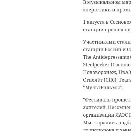
В музыкальном мар
энергетики и пром
1 августа в Соснов
станции прошел пе
0:00
0:00
/ 0:00
/ 0:00
Участниками стали
станций России и Са
The Antidepressants
Steelpecker (Сосновы
В Белго
В Гатчи
Нововоронеж, НвАЭС)
Огнелёт (СПб), Tear
журнали
доброво
"МультFильмы".
собаку
“особня
"Фестиваль прошел 
века
зрителей. Несомнен
20 января 2021, 21:06
организации ЛАЭС П
18 августа 2020, 16:53
Мы старались подби
до инди-рока и хэви