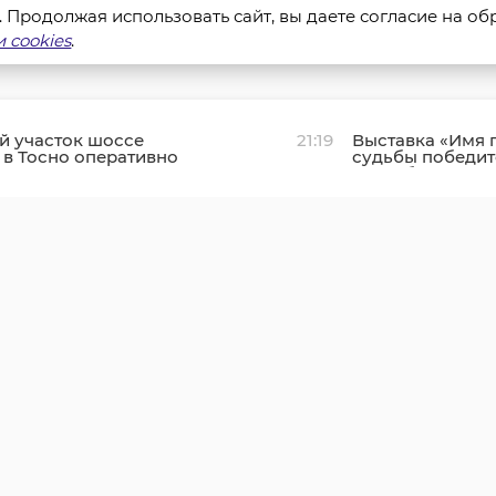
s. Продолжая использовать сайт, вы даете согласие на о
 cookies
.
й участок шоссе
21:19
Выставка «Имя 
в Тосно оперативно
судьбы победит
ровали и открыли для
Петербурге