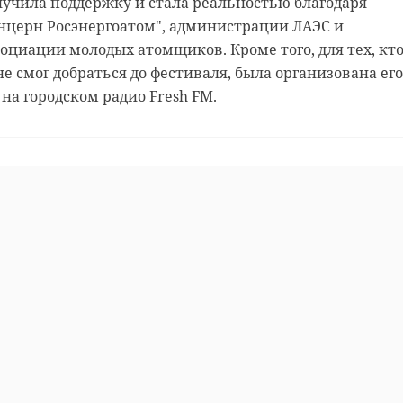
олучила поддержку и стала реальностью благодаря
нцерн Росэнергоатом", администрации ЛАЭС и
циации молодых атомщиков. Кроме того, для тех, кто
 смог добраться до фестиваля, была организована его
на городском радио Fresh FM.
Очере
лодой
В Петербурге из
гуман
с
огня вынесли
помо
кота Бари.
отпра
...
Хозяйка приш ...
Лено ..
20 июня 2024, 12:30
17 января, 16