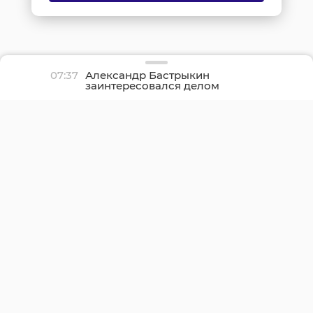
07:37
Александр Бастрыкин
заинтересовался делом
о нерасселении
аварийного дома в
Вырице