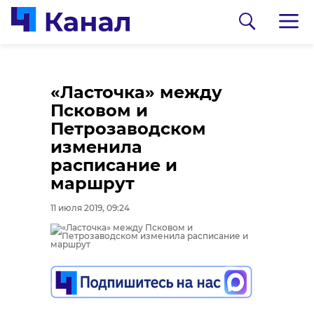
«Ласточка» между
Псковом и
Петрозаводском
изменила
расписание и
маршрут
0:00
0:00
/ 0:00
/ 0:00
11 июля 2019, 09:24
В Гатчинском районе
Сосновоборец
добровольцы
разгадал тайну
реставрируют
могилы на