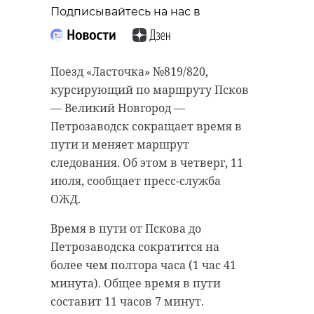
“особняк с
старинном кладбище
Подписывайтесь на нас в
привидениями” XIX
и узнал много нового
века
об истории города
Поезд «Ласточка» №819/820,
18 августа 2020, 16:53
11 февраля 2020, 14:59
курсирующий по маршруту Псков
— Великий Новгород —
Петрозаводск сокращает время в
пути и меняет маршрут
Подписывайтесь на нас в
Подписывайтесь на нас в
следования. Об этом в четверг, 11
июля, сообщает пресс-служба
ОЖД.
Сейчас расчищают рамы, снимают
Руслан Семенченко мечтает,
Время в пути от Пскова до
старый слой краски.
чтобы историки-профессионалы
Петрозаводска сократится на
Реставрируют уникальные
больше узнали о жизни Анны. В
более чем полтора часа (1 час 41
витражи в морском стиле.
этом году бельгийские архивы
минута). Общее время в пути
Впереди шпаклевка дома,
рассекретят документы 100-
составит 11 часов 7 минут.
утепление пенькой,
летней давности и, может тогда,