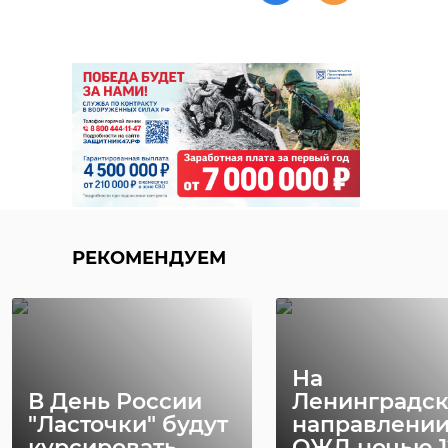
Хирург из
Петербурга
Уникальную
восстанавливает
реликвию XV
старинную финск
века привез
...
реставрацию .
24 ноября 2020, 19:15
03 июня, 16:43
РЕКОМЕНДУЕМ
На
В День России
Ленинградс
"Ласточки" будут
направлени
курсировать
ОЖД ночью 1