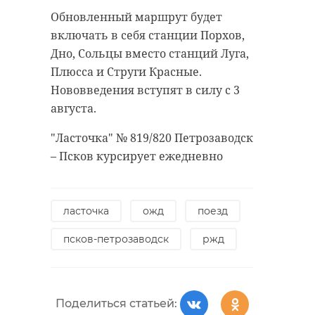
антибиологическая и
удастся узнать, какой была жизнь
Обновленный маршрут будет
противопожарная обработка.
Анны Беквор и других бельгийцев
включать в себя станции Порхов,
в Сосновом Бору.
Дно, Сольцы вместо станций Луга,
Плюсса и Струги Красные.
гатчинский район
Нововведения вступят в силу с 3
история
сосновый бор
августа.
добровольцы
"Ласточка" № 819/820 Петрозаводск
реставрация
усадьба
– Псков курсирует ежедневно
Поделиться статьей:
Поделиться статьей:
ласточка
ожд
поезд
псков-петрозаводск
ржд
РЕКОМЕНДУЕМ
Поделиться статьей: