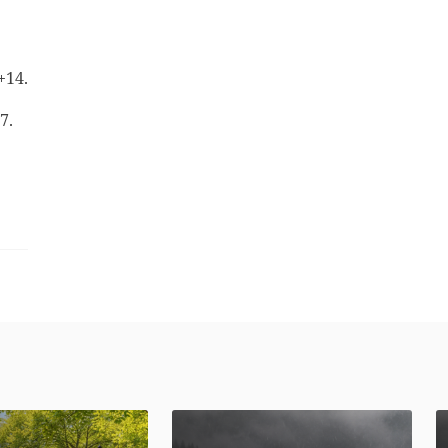
+14.
7.
X