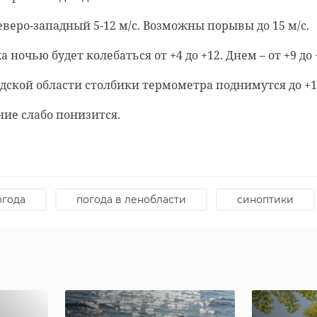
еверо-западный 5-12 м/с. Возможны порывы до 15 м/с.
 ночью будет колебаться от +4 до +12. Днем – от +9 до 
дской области столбики термометра поднимутся до +1
ие слабо понизится.
родской области
нском районе
ст спас тонущую
льцы реставрируют
огода
погода в ленобласти
синоптики
к с привидениями” XI