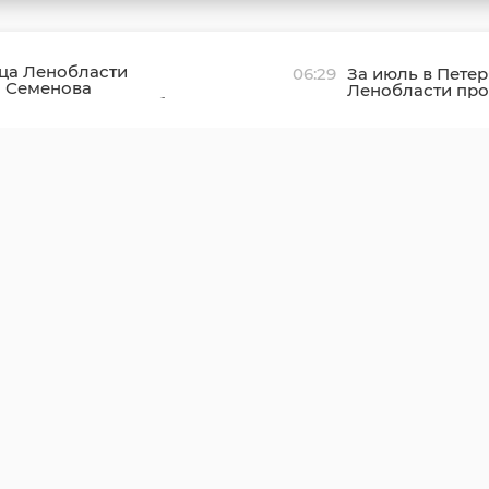
ца Ленобласти
06:29
За июль в Петер
а Семенова
Ленобласти про
вала столетний юбилей