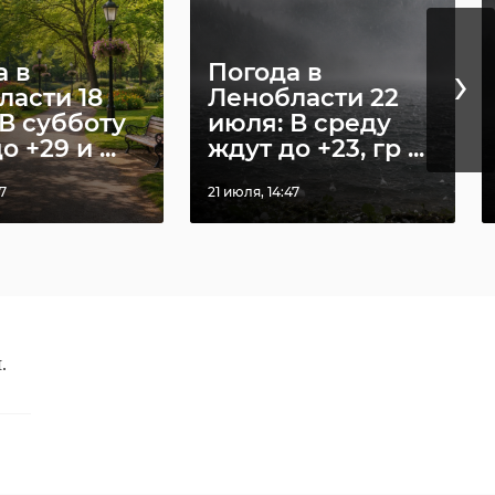
›
а в
Погода в
ласти 18
Ленобласти 22
В субботу
июля: В среду
 +29 и ...
ждут до +23, гр ...
ние
37
21 июля, 14:47
ка.
и
.