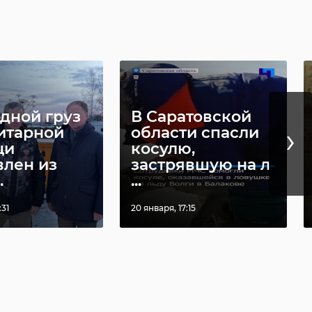
дной груз
В Саратовской
›
итарной
области спасли
щи
косулю,
влен из
застрявшую на л
.
...
:31
20 января, 17:15