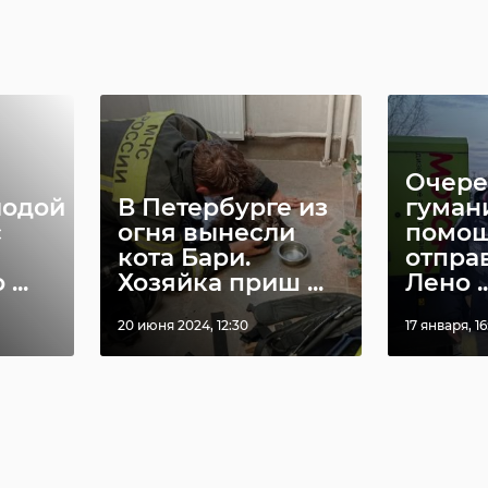
Очере
лодой
В Петербурге из
гуман
с
огня вынесли
помо
кота Бари.
отпра
...
Хозяйка приш ...
Лено ..
20 июня 2024, 12:30
17 января, 16