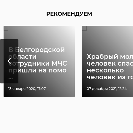
РЕКОМЕНДУЕМ
В Белгородской
‹
области
Храбрый мо
сотрудники МЧС
человек спа
пришли на помо
несколько
...
человек из го 
13 января 2020, 17:07
07 декабря 2021, 12:24