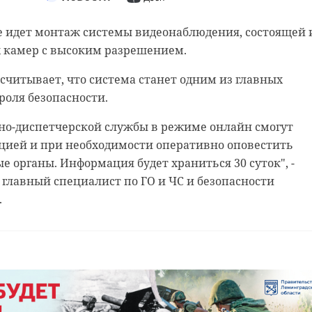
е идет монтаж системы видеонаблюдения, состоящей 
х камер с высоким разрешением.
читывает, что система станет одним из главных
роля безопасности.
но-диспетчерской службы в режиме онлайн смогут
ацией и при необходимости оперативно оповестить
 органы. Информация будет храниться 30 суток", -
родской области
нском районе
главный специалист по ГО и ЧС и безопасности
ст спас тонущую
льцы реставрируют
.
к с привидениями” XI