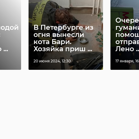
Очере
лодой
В Петербурге из
гуман
с
огня вынесли
помо
кота Бари.
отпра
...
Хозяйка приш ...
Лено ..
20 июня 2024, 12:30
17 января, 16