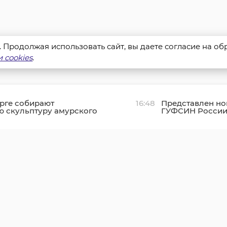
s. Продолжая использовать сайт, вы даете согласие на о
 cookies
.
рге собирают
16:48
Представлен но
ю скульптуру амурского
ГУФСИН России 
Ленинградской 
Александр Фед