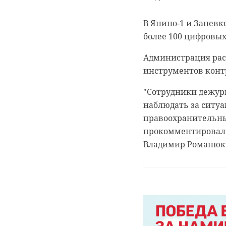
В Янино-1 и Заневк
более 100 цифровы
Администрация расс
0:00
0:00
/ 0:00
/ 0:00
инструментов конт
"Сотрудники дежур
наблюдать за ситу
правоохранительные
В Белго
В Гатчи
прокомментировал 
журнали
доброво
Владимир Романюк
собаку
“особня
века
20 января 2021, 21:06
18 августа 2020, 16:53