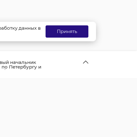
бработку данных в
Принять
вый начальник
по Петербургу и
области
оров