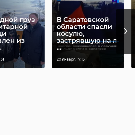
дной груз
В Саратовской
›
итарной
области спасли
щи
косулю,
влен из
застрявшую на л
.
...
:31
20 января, 17:15