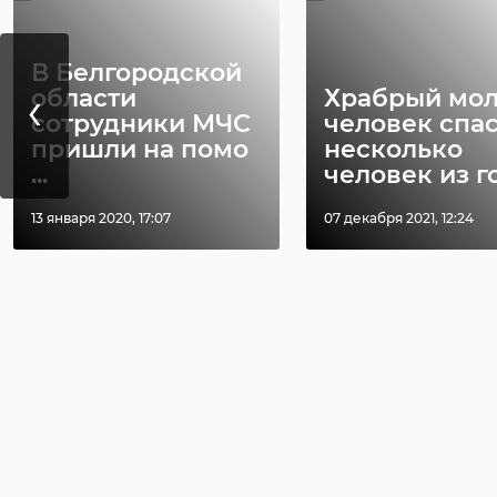
В Белгородской
‹
области
Храбрый мо
сотрудники МЧС
человек спа
пришли на помо
несколько
...
человек из го 
13 января 2020, 17:07
07 декабря 2021, 12:24