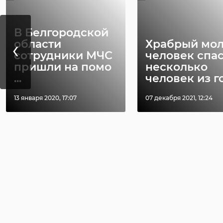
В Белгородской
‹
области
Храбрый мо
сотрудники МЧС
человек спа
пришли на помо
несколько
...
человек из го 
13 января 2020, 17:07
07 декабря 2021, 12:24