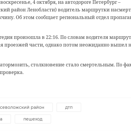
оскресенье, 4 октября, на автодороге Петербург –
ский район Ленобласти) водитель маршрутки насмер
жчину. Об этом сообщает региональный отдел пропаг
агедия произошла в 22:16. По словам водителя маршрут
ая проезжей части, однако потом неожиданно вышел 
затормозить, столкновение стало смертельным. По фа
родской области
нском районе
проверка.
ст спас тонущую
льцы реставрируют
к с привидениями” XI
севоложский район
дтп
а
пешеход