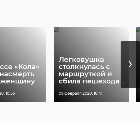
ние
ка.
›
Легковушка
ссе «Кола»
столкнулась с
и
 насмерть
маршруткой и
 женщину
сбила пешехода ...
20, 10:56
09 февраля 2020, 10:41
.