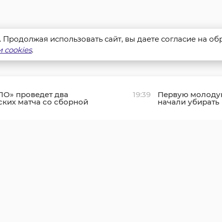
s. Продолжая использовать сайт, вы даете согласие на о
 cookies
.
ЛО» проведет два
19:39
Первую молоду
ких матча со сборной
начали убирать
основом Бору
районе