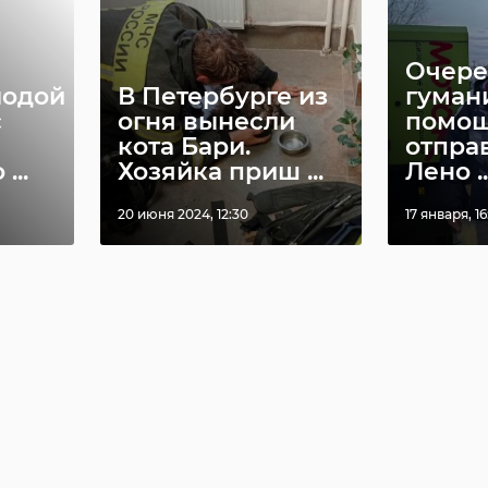
Очере
лодой
В Петербурге из
гуман
с
огня вынесли
помо
кота Бари.
отпра
...
Хозяйка приш ...
Лено ..
20 июня 2024, 12:30
17 января, 16