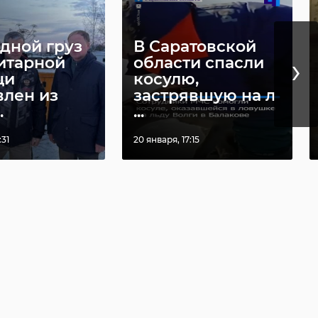
дной груз
В Саратовской
›
итарной
области спасли
щи
косулю,
влен из
застрявшую на л
.
...
:31
20 января, 17:15