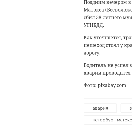
Поздним вечером в в
Матокса (Всеволож
сбил 38-летнего му
УГИБДД.
Как уточняется, тр
0:00
0:00
/ 0:00
/ 0:00
пешеход стоял у кр
дорогу.
Водитель не успел 
В Белго
В Гатчи
аварии проводится 
журнали
доброво
Фото: pixabay.com
собаку
“особня
века
авария
в
20 января 2021, 21:06
петербург-матокс
18 августа 2020, 16:53