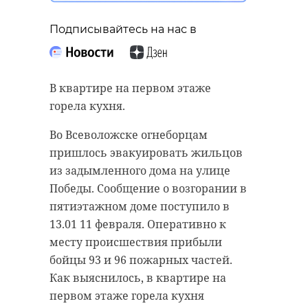
“особняк с
старинном кладбище
привидениями” XIX
и узнал много нового
Подписывайтесь на нас в
века
об истории города
18 августа 2020, 16:53
11 февраля 2020, 14:59
В квартире на первом этаже
горела кухня.
Во Всеволожске огнеборцам
пришлось эвакуировать жильцов
Подписывайтесь на нас в
Подписывайтесь на нас в
из задымленного дома на улице
Победы. Сообщение о возгорании в
пятиэтажном доме поступило в
Сейчас расчищают рамы, снимают
Руслан Семенченко мечтает,
13.01 11 февраля. Оперативно к
старый слой краски.
чтобы историки-профессионалы
месту происшествия прибыли
Реставрируют уникальные
больше узнали о жизни Анны. В
бойцы 93 и 96 пожарных частей.
витражи в морском стиле.
этом году бельгийские архивы
Как выяснилось, в квартире на
Впереди шпаклевка дома,
рассекретят документы 100-
первом этаже горела кухня
утепление пенькой,
летней давности и, может тогда,