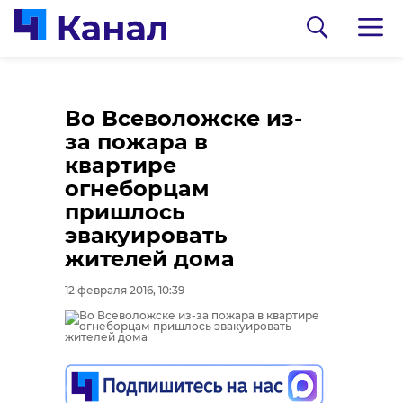
Во Всеволожске из-
за пожара в
квартире
огнеборцам
пришлось
эвакуировать
0:00
0:00
/ 0:00
/ 0:00
жителей дома
12 февраля 2016, 10:39
В Гатчинском районе
Сосновоборец
добровольцы
разгадал тайну
реставрируют
могилы на