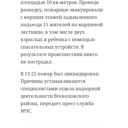
площадью 10 кв.метров. Проведя
антибиологическая и
удастся узнать, какой была жизнь
разведку, пожарные эвакуировали
противопожарная обработка.
Анны Беквор и других бельгийцев
с верхних этажей задымленного
в Сосновом Бору.
подъезда 15 жителей по маршевой
лестнице, в том числе двух
гатчинский район
взрослых и ребенка с помощью
история
сосновый бор
добровольцы
спасательных устройств. В
результате происшествия никто
реставрация
усадьба
не пострадал.
Поделиться статьей:
В 13:22 пожар был ликвидирован.
Причины устанавливаются
Поделиться статьей:
специалистами отдела надзорной
деятельности Всеволожского
района, передает пресс-служба
МЧС.