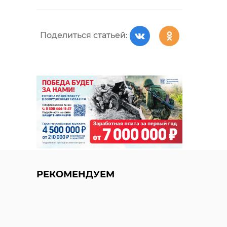
Поделиться статьей:
РЕКОМЕНДУЕМ
Хирург из
В Мариинск
Петербурга
дворце
восстанавливает
завершили
старинную финск
реставраци
...
историческ ..
РЕКОМЕНДУЕМ
24 ноября 2020, 19:15
28 мая, 15:43