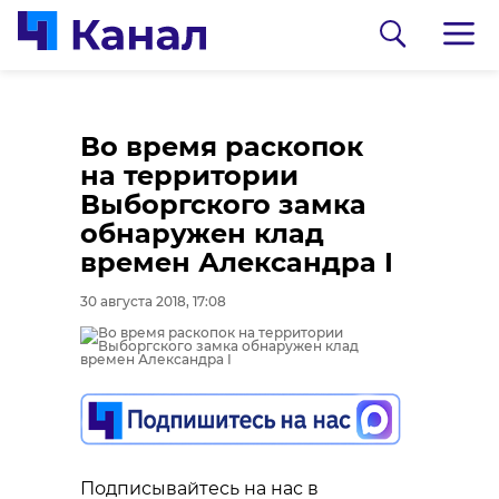
Во время раскопок
на территории
Выборгского замка
обнаружен клад
времен Александра I
30 августа 2018, 17:08
0:00
0:00
/ 0:00
/ 0:00
Сосновоборец
В Каменке
разгадал тайну
состоялась
могилы на
реконструкция
Подписывайтесь на нас в