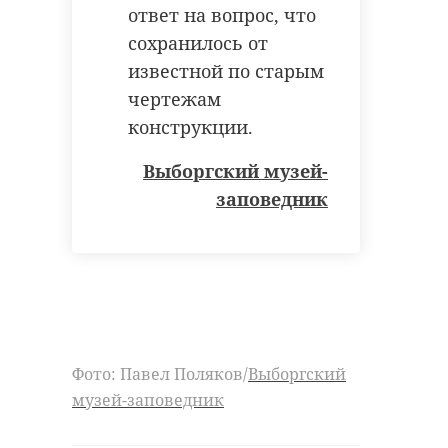
ответ на вопрос, что
сохранилось от
РЕКОМЕНДУЕМ
известной по старым
чертежам
конструкции.
Выборгский музей-
заповедник
Как управлять
В Сосновом 
олимпийскими
нашли птенц
чемпионами и что
крохаля и
ждать от ...
вернули их в .
28 ноября 2019, 13:49
07 июня, 18:05
Фото: Павел Поляков/
Выборгский
музей-заповедник