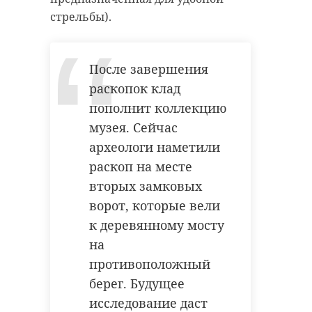
удастся узнать, какой была жизнь
стрельбы).
Анны Беквор и других бельгийцев
военно-историческая
реконструкция
в Сосновом Бору.
каменка
После завершения
раскопок клад
линия маннергейма
история
сосновый бор
пополнит коллекцию
музея. Сейчас
археологи наметили
Поделиться статьей:
раскоп на месте
Поделиться статьей:
вторых замковых
ворот, которые вели
к деревянному мосту
на
противоположный
берег. Будущее
исследование даст