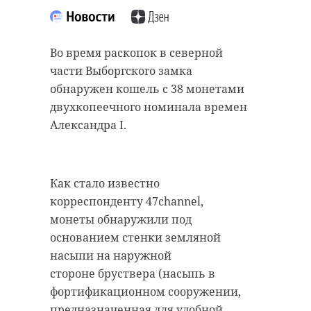
старинном кладбище
прорыва "Линии
и узнал много нового
Маннергейма"
об истории города
Во время раскопок в северной
11 февраля 2020, 14:55
части Выборгского замка
11 февраля 2020, 14:59
обнаружен кошель с 38 монетами
двухкопеечного номинала времен
Александра I.
Подписывайтесь на нас в
Подписывайтесь на нас в
Как стало известно
Самой зрелищной частью стала
корреспонденту 47channel,
Руслан Семенченко мечтает,
демонстрация основных
монеты обнаружили под
чтобы историки-профессионалы
наступательных элементов
основанием стенки земляной
больше узнали о жизни Анны. В
Красной Армии, рукопашный бой
насыпи на наружной
этом году бельгийские архивы
и штурм укрепленных
стороне бруствера (насыпь в
рассекретят документы 100-
сооружений.
фортификационном сооружении,
летней давности и, может тогда,
предназначенная для удобной