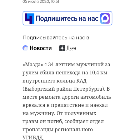
05 июля 2020, 10:51
“особняк с
20 января 2021, 21:06
привидениями” XIX
века
18 августа 2020, 16:53
Подписывайтесь на нас в
Подписывайтесь на нас в
​​​​​​​«Мазда» с 34-летним мужчиной за
Подписывайтесь на нас в
Корреспондент Александр Сашнев
рулем сбила пешехода на 10,4 км
и его оператор снимали сюжет
внутреннего кольца КАД
про подсчет уток для местного
(Выборгский район Петербурга). В
телеканала.
Сейчас расчищают рамы, снимают
месте ремонта дороги автомобиль
старый слой краски.
врезался в препятствие и наехал
Они уже снимали последние
Реставрируют уникальные
на мужчину. От полученных
кадры у водоема. И тут к ним
витражи в морском стиле.
травм он погиб, сообщает отдел
подбежали взволнованные
Впереди шпаклевка дома,
пропаганды регионального
местные мальчишки. Дети
утепление пенькой,
УГИБДД.