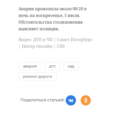
кричали, что рядом тонет собака.
антибиологическая и
Авария произошла около 00:20 в
противопожарная обработка.
Бравый корреспондент, не
ночь на воскресенье, 5 июля.
раздумывая, кинулся на
Обстоятельства столкновения
помощь. Снял одежду и занырнул
выясняет полиция.
гатчинский район
в ледяную воду (на улице тогда
было -20). Собаку успешно
Видео:
ДТП и ЧП | Санкт-Петербург
добровольцы
вытащили и согрели.
| Питер Онлайн | СПб
реставрация
усадьба
Сам журналист тоже не пострадал.
У Александра есть опыт в
авария
дтп
кад
моржевании.
Поделиться статьей:
ремонт дороги
белгородская область
Поделиться статьей:
доброта
спасение животных