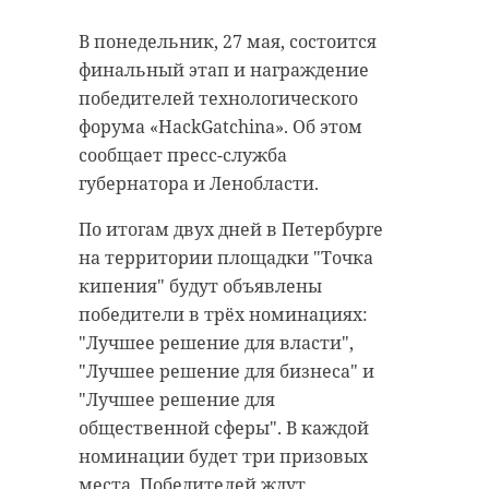
“особняк с
старинном кладбище
В понедельник, 27 мая, состоится
привидениями” XIX
и узнал много нового
финальный этап и награждение
века
об истории города
победителей технологического
18 августа 2020, 16:53
11 февраля 2020, 14:59
форума «HackGatchina». Об этом
сообщает пресс-служба
губернатора и Ленобласти.
По итогам двух дней в Петербурге
Подписывайтесь на нас в
Подписывайтесь на нас в
на территории площадки "Точка
кипения" будут объявлены
победители в трёх номинациях:
Сейчас расчищают рамы, снимают
Руслан Семенченко мечтает,
"Лучшее решение для власти",
старый слой краски.
чтобы историки-профессионалы
"Лучшее решение для бизнеса" и
Реставрируют уникальные
больше узнали о жизни Анны. В
"Лучшее решение для
витражи в морском стиле.
этом году бельгийские архивы
общественной сферы". В каждой
Впереди шпаклевка дома,
рассекретят документы 100-
номинации будет три призовых
утепление пенькой,
летней давности и, может тогда,
места. Победителей ждут