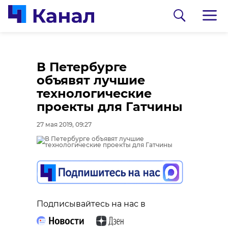
В Петербурге
объявят лучшие
технологические
проекты для Гатчины
27 мая 2019, 09:27
0:00
0:00
/ 0:00
/ 0:00
В Гатчинском районе
Сосновоборец
Подписывайтесь на нас в
добровольцы
разгадал тайну
реставрируют
могилы на