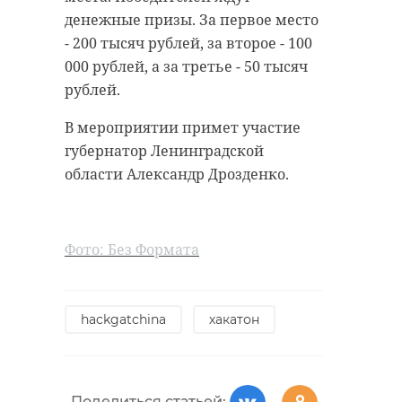
антибиологическая и
удастся узнать, какой была жизнь
денежные призы. За первое место
противопожарная обработка.
Анны Беквор и других бельгийцев
- 200 тысяч рублей, за второе - 100
в Сосновом Бору.
000 рублей, а за третье - 50 тысяч
рублей.
гатчинский район
В мероприятии примет участие
история
сосновый бор
добровольцы
губернатор Ленинградской
области Александр Дрозденко.
реставрация
усадьба
Поделиться статьей:
Фото: Без Формата
Поделиться статьей:
hackgatchina
хакатон
Поделиться статьей: