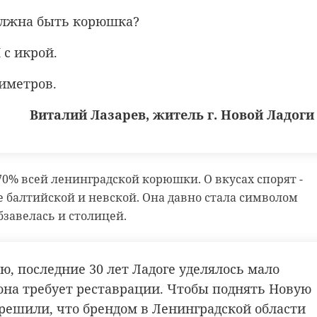
должна быть корюшка?
И с икрой.
нтиметров.
Виталий Лазарев, житель г. Новой Ладоги
Очере
лодой
В Петербурге из
гуман
с
огня вынесли
помо
кота Бари.
отпра
70% всей ленинградской корюшки. О вкусах спорят -
...
Хозяйка приш ...
Лено ..
е балтийской и невской. Она давно стала символом
20 июня 2024, 12:30
17 января, 16
обзавелась и столицей.
ю, последние 30 лет Ладоге уделялось мало
она требует реставрации. Чтобы поднять Новую
 решили, что брендом в Ленинградской области