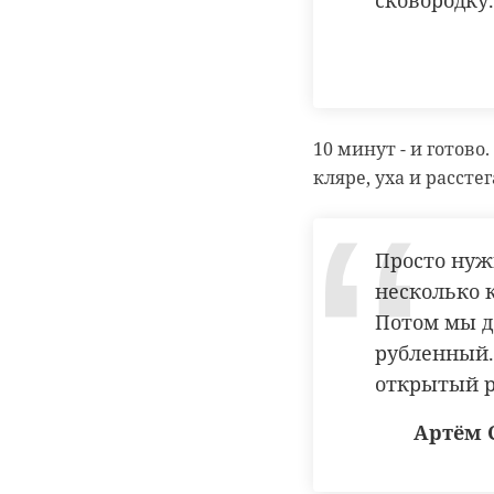
сковородку
10 минут - и готов
кляре, уха и расст
Просто нуж
несколько 
Потом мы д
рубленный.
открытый р
Артём 