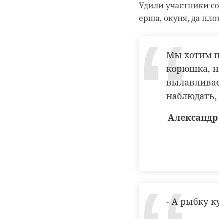
Удили участники со
ерша, окуня, да пл
Мы хотим по
корюшка, н
вылавливае
наблюдать,
Александр
- А рыбку к