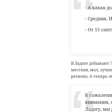
- А какая 
РЕКОМЕНДУЕМ
- Средняя. 
- От 15 са
В Белгородской
‹
области
Храбрый мо
сотрудники МЧС
человек спа
пришли на помо
несколько
В Ладоге добывают 
...
человек из го 
местная, мол, лучш
13 января 2020, 17:07
07 декабря 2021, 12:24
региона. А теперь 
К сожалени
внимания, 
Ладогу, мы