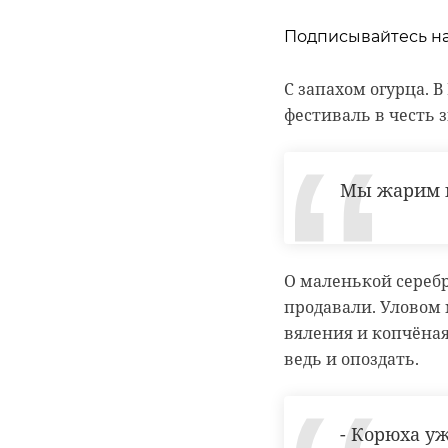
Подписывайтесь на
Подписывайтесь на
Подписывайтесь на
С запахом огурца. 
Корреспондент Але
фестиваль в честь 
подсчет уток для м
Сейчас расчищают 
уникальные витраж
Они уже снимали по
пенькой, антибиоло
взволнованные мест
Мы жарим к
Бравый корреспонде
занырнул в ледяную 
гатчинский райо
вытащили и согрел
О маленькой серебр
усадьба
продавали. Уловом 
Сам журналист тоже
вяления и копчёная
ведь и опоздать.
белгородская обл
- Корюха уж