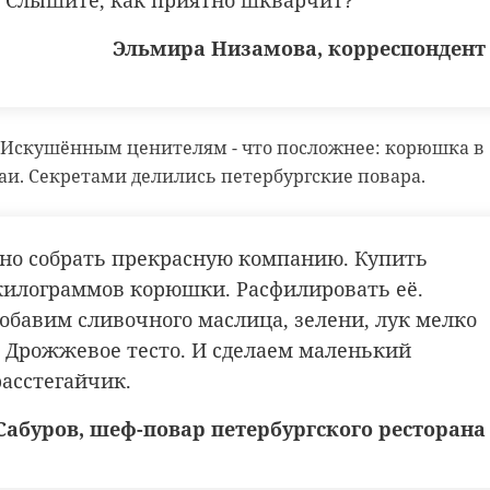
. Слышите, как приятно шкварчит?
Эльмира Низамова, корреспондент
о. Искушённым ценителям - что посложнее: корюшка в
егаи. Секретами делились петербургские повара.
но собрать прекрасную компанию. Купить
килограммов корюшки. Расфилировать её.
обавим сливочного маслица, зелени, лук мелко
 Дрожжевое тесто. И сделаем маленький
асстегайчик.
Сабуров, шеф-повар петербургского ресторана