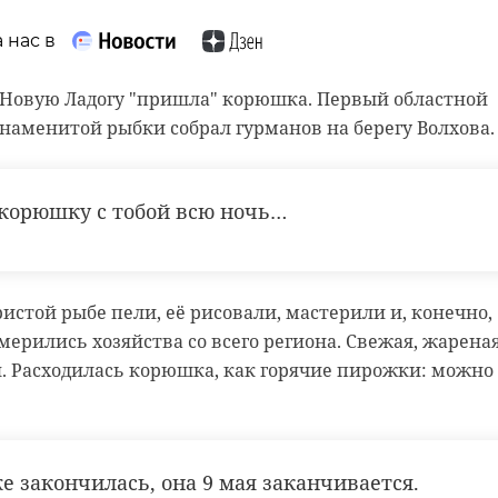
 нас в
 нас в
 нас в
В Новую Ладогу "пришла" корюшка. Первый областной
ксандр Сашнев и его оператор снимали сюжет про
знаменитой рыбки собрал гурманов на берегу Волхова
естного телеканала.
рамы, снимают старый слой краски. Реставрируют
и в морском стиле. Впереди шпаклевка дома, утепле
следние кадры у водоема. И тут к ним подбежали
гическая и противопожарная обработка.
ные мальчишки. Дети кричали, что рядом тонет соба
орюшку с тобой всю ночь…
нт, не раздумывая, кинулся на помощь. Снял одежду 
воду (на улице тогда было -20). Собаку успешно
н
добровольцы
реставрация
и.
истой рыбе пели, её рисовали, мастерили и, конечно,
мерились хозяйства со всего региона. Свежая, жареная
 не пострадал. У Александра есть опыт в моржевании
. Расходилась корюшка, как горячие пирожки: можно
асть
доброта
спасение животных
е закончилась, она 9 мая заканчивается.