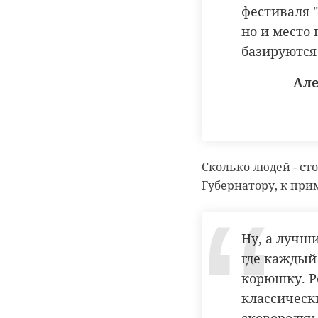
фестиваля 
но и место 
базируются
Але
Сколько людей - ст
Губернатору, к при
Ну, а лучши
где каждый
корюшку. Р
классическ