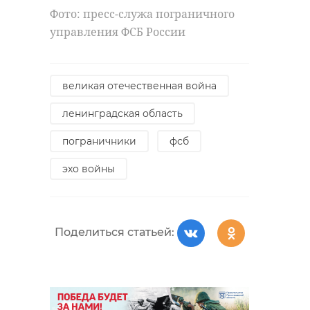
Фото: пресс-служа пограничного
Как управлять
В Сосновом 
управления ФСБ России
олимпийскими
нашли птенц
чемпионами и что
крохаля и
ждать от ...
вернули их в .
великая отечественная война
28 ноября 2019, 13:49
07 июня, 18:05
ленинградская область
пограничники
фсб
эхо войны
Поделиться статьей: