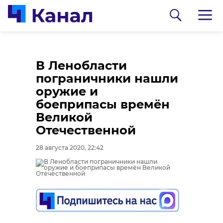
В Ленобласти
пограничники нашли
оружие и
боеприпасы времён
Великой
Отечественной
0:00
0:00
/ 0:00
/ 0:00
28 августа 2020, 22:42
Сосновоборец
В Каменке
разгадал тайну
состоялась
могилы на
реконструкция