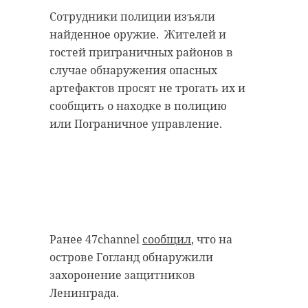
удастся узнать, какой была жизнь
Сотрудники полиции изъяли
Анны Беквор и других бельгийцев
военно-историческая
найденное оружие. Жителей и
реконструкция
в Сосновом Бору.
гостей приграничных районов в
каменка
случае обнаружения опасных
артефактов просят не трогать их и
линия маннергейма
история
сосновый бор
сообщить о находке в полицию
или Пограничное управление.
Поделиться статьей:
Поделиться статьей:
РЕКОМЕНДУЕМ
Ранее 47channel
сообщил
, что на
острове Гогланд обнаружили
захоронение защитников
Ленинграда.