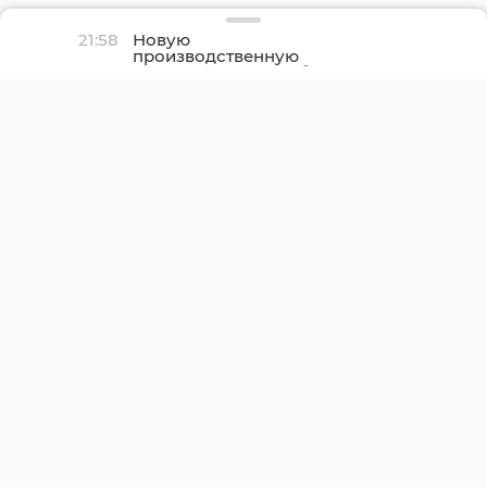
21:58
Новую
производственную
площадку птицефабрики
«Роскар» в Выборгском
районе подключили к
газу