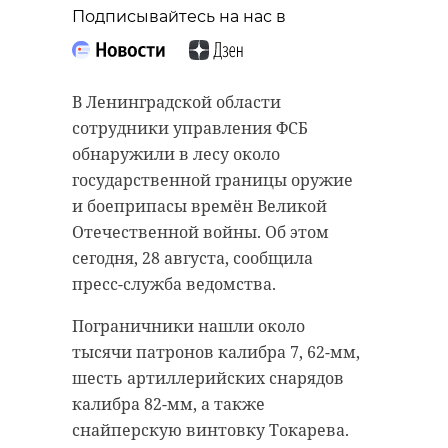
старинном кладбище
прорыва "Линии
Подписывайтесь на нас в
и узнал много нового
Маннергейма"
об истории города
11 февраля 2020, 14:55
В Ленинградской области
11 февраля 2020, 14:59
сотрудники управления ФСБ
обнаружили в лесу около
государственной границы оружие
Подписывайтесь на нас в
и боеприпасы времён Великой
Подписывайтесь на нас в
Отечественной войны. Об этом
сегодня, 28 августа, сообщила
Самой зрелищной частью стала
пресс-служба ведомства.
Руслан Семенченко мечтает,
демонстрация основных
Пограничники нашли около
чтобы историки-профессионалы
наступательных элементов
тысячи патронов калибра 7, 62-мм,
больше узнали о жизни Анны. В
Красной Армии, рукопашный бой
шесть артиллерийских снарядов
этом году бельгийские архивы
и штурм укрепленных
калибра 82-мм, а также
рассекретят документы 100-
сооружений.
снайперскую винтовку Токарева.
летней давности и, может тогда,