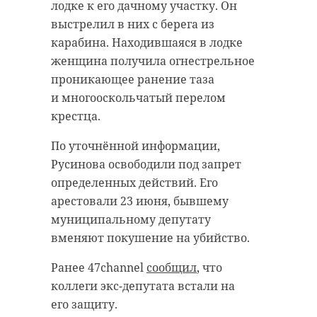
лодке к его дачному участку. Он
антибиологическая и
удастся узнать, какой была жизнь
выстрелил в них с берега из
противопожарная обработка.
Анны Беквор и других бельгийцев
карабина. Находившаяся в лодке
в Сосновом Бору.
женщина получила огнестрельное
проникающее ранение таза
гатчинский район
и многооскольчатый перелом
история
сосновый бор
добровольцы
крестца.
реставрация
усадьба
По уточнённой информации,
Поделиться статьей:
Русинова освободили под запрет
определенных действий. Его
арестовали 23 июня, бывшему
Поделиться статьей:
муниципальному депутату
вменяют покушение на убийство.
Ранее 47channel
сообщил
, что
коллеги экс-депутата встали на
его защиту.