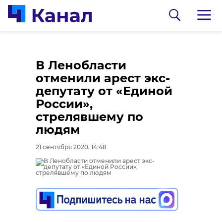
В Ленобласти
отменили арест экс-
депутату от «Единой
России»,
стрелявшему по
людям
0:00
0:00
/ 0:00
/ 0:00
21 сентября 2020, 14:48
В Гатчинском районе
Сосновоборец
добровольцы
разгадал тайну
реставрируют
могилы на