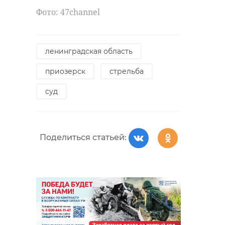
Фото: 47channel
ленинградская область
РЕКОМЕНДУЕМ
приозерск
стрельба
суд
Хирург из
Петербурга
Уникальную
Поделиться статьей:
восстанавливает
реликвию XV
старинную финск
века привез
...
реставрацию .
24 ноября 2020, 19:15
03 июня, 16:43