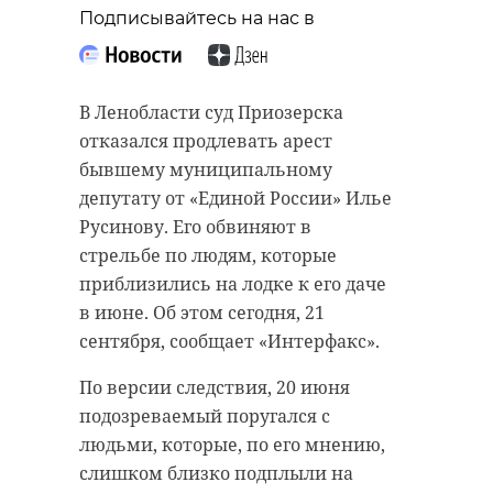
“особняк с
старинном кладбище
Подписывайтесь на нас в
привидениями” XIX
и узнал много нового
века
об истории города
В Ленобласти суд Приозерска
18 августа 2020, 16:53
11 февраля 2020, 14:59
отказался продлевать арест
бывшему муниципальному
депутату от «Единой России» Илье
Русинову. Его обвиняют в
Подписывайтесь на нас в
Подписывайтесь на нас в
стрельбе по людям, которые
приблизились на лодке к его даче
в июне. Об этом сегодня, 21
Сейчас расчищают рамы, снимают
Руслан Семенченко мечтает,
сентября, сообщает «Интерфакс».
старый слой краски.
чтобы историки-профессионалы
По версии следствия, 20 июня
Реставрируют уникальные
больше узнали о жизни Анны. В
подозреваемый поругался с
витражи в морском стиле.
этом году бельгийские архивы
людьми, которые, по его мнению,
Впереди шпаклевка дома,
рассекретят документы 100-
слишком близко подплыли на
утепление пенькой,
летней давности и, может тогда,