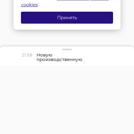
cookies
.
Принять
21:58
Новую
производственную
площадку птицефабрики
«Роскар» в Выборгском
районе подключили к
газу