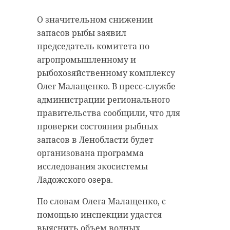
“особняк с
20 января 2021, 21:06
О значительном снижении
привидениями” XIX
запасов рыбы заявил
века
председатель комитета по
18 августа 2020, 16:53
агропромышленному и
рыбохозяйственному комплексу
Подписывайтесь на нас в
Олег Малащенко. В пресс-службе
администрации регионального
правительства сообщили, что для
Подписывайтесь на нас в
Корреспондент Александр Сашнев
проверки состояния рыбных
и его оператор снимали сюжет
запасов в Ленобласти будет
про подсчет уток для местного
организована программа
телеканала.
Сейчас расчищают рамы, снимают
исследования экосистемы
старый слой краски.
Они уже снимали последние
Ладожского озера.
Реставрируют уникальные
кадры у водоема. И тут к ним
витражи в морском стиле.
По словам Олега Малащенко, с
подбежали взволнованные
Впереди шпаклевка дома,
помощью инспекции удастся
местные мальчишки. Дети
утепление пенькой,
выяснить объем водных