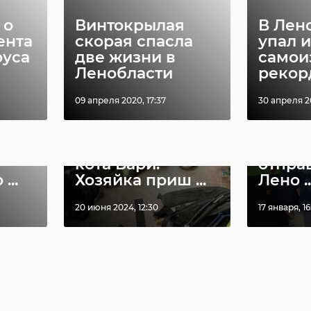
 о
Винтокрылая
В Лен
ента
скорая спасла
упал 
руса
две жизни в
самои
Ленобласти
рекорд
09 апреля 2020, 17:37
30 апреля 20
Очере
лодой
В Петербурге из
гуман
с
огня вынесли
помо
кота Бари.
отпра
...
Хозяйка приш ...
Лено ..
20 июня 2024, 12:30
17 января, 16