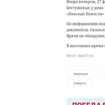
Вчера вечером, 27 
Бестужевых у дома
«Невские Новости» 
По информации изд
документы. Оказало
0:00
0:00
/ 0:00
/ 0:00
Врачи не обнаружи
В настоящее время
Фото: sim47.ru
В Белго
В Гатчи
журнали
доброво
собаку
“особня
кириши
века
смерть
20 января 2021, 21:06
18 августа 2020, 16:53