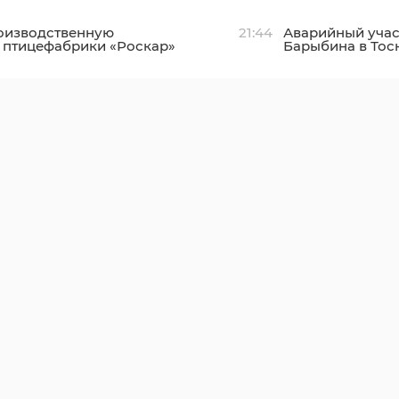
оизводственную
21:44
Аварийный учас
 птицефабрики «Роскар»
Барыбина в Тос
ском районе подключили
отремонтировал
движения