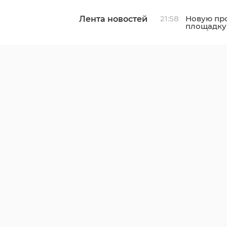
21:58
Новую пр
Лента новостей
площадку
в Выборг
к газу