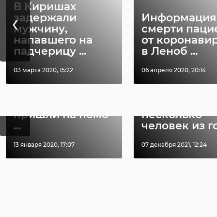
В Киришах
‹
задержали
Информация
РЕКОМЕНДУЕМ
мужчину,
смерти паци
напавшего на
от коронави
падчерицу ...
в Леноб ...
03 марта 2020, 15:22
06 апреля 2020, 20:14
В Белгородской
‹
области
Храбрый мо
сотрудники МЧС
человек спа
пришли на помо
несколько
...
человек из го 
13 января 2020, 17:07
07 декабря 2021, 12:24