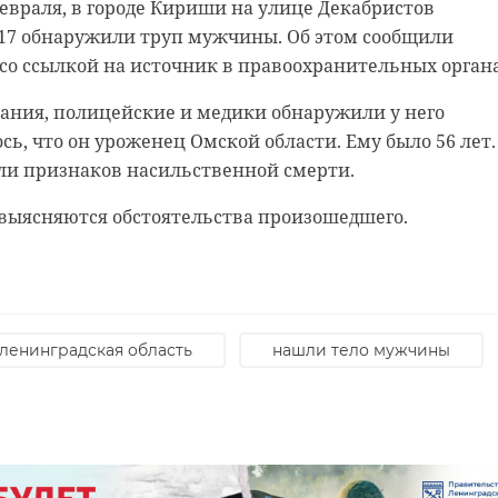
февраля, в городе Кириши на улице Декабристов
 17 обнаружили труп мужчины. Об этом сообщили
со ссылкой на источник в правоохранительных орган
ания, полицейские и медики обнаружили у него
сь, что он уроженец Омской области. Ему было 56 лет.
ли признаков насильственной смерти.
 выясняются обстоятельства произошедшего.
родской области
нском районе
ст спас тонущую
льцы реставрируют
к с привидениями” XI
ленинградская область
нашли тело мужчины