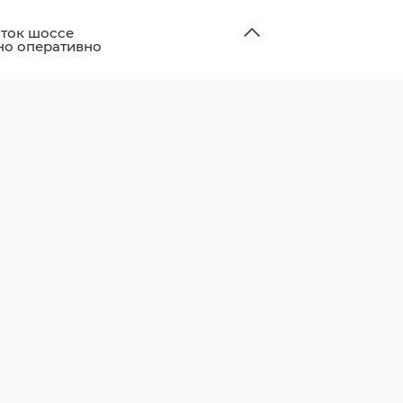
ток шоссе
но оперативно
и и открыли для