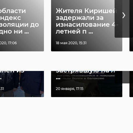
›
области
Жителя Киришей
индекс
задержали за
золяции до
изнасилование 4-
но ни ...
летней п ...
20, 17:06
18 мая 2020, 15:31
дной груз
В Саратовской
›
итарной
области спасли
щи
косулю,
влен из
застрявшую на л
.
...
:31
20 января, 17:15