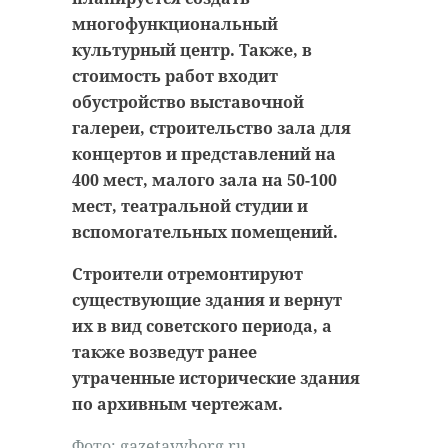
удастся узнать, какой была жизнь
многофункциональный
Анны Беквор и других бельгийцев
военно-историческая
культурный центр. Также, в
реконструкция
в Сосновом Бору.
стоимость работ входит
каменка
обустройство выставочной
галереи, строительство зала для
линия маннергейма
история
сосновый бор
концертов и представлений на
400 мест, малого зала на 50-100
мест, театральной студии и
Поделиться статьей:
вспомогательных помещений.
Поделиться статьей:
Строители отремонтируют
существующие здания и вернут
их в вид советского периода, а
также возведут ранее
утраченные исторические здания
по архивным чертежам.
Фото:
gazetavyborg.ru