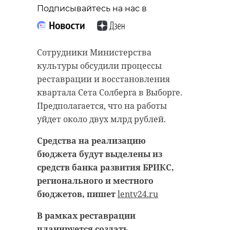
старинном кладбище
прорыва "Линии
Подписывайтесь на нас в
и узнал много нового
Маннергейма"
об истории города
11 февраля 2020, 14:55
Сотрудники Министерства
11 февраля 2020, 14:59
культуры обсудили процессы
реставрации и восстановления
квартала Сета Солберга в Выборге.
Подписывайтесь на нас в
Предполагается, что на работы
Подписывайтесь на нас в
уйдет около двух млрд рублей.
Средства на реализацию
Самой зрелищной частью стала
бюджета будут выделены из
Руслан Семенченко мечтает,
демонстрация основных
средств банка развития БРИКС,
чтобы историки-профессионалы
наступательных элементов
регионального и местного
больше узнали о жизни Анны. В
Красной Армии, рукопашный бой
бюджетов, пишет
lentv24.ru
этом году бельгийские архивы
и штурм укрепленных
рассекретят документы 100-
сооружений.
В рамках реставрации
летней давности и, может тогда,
планируется создать