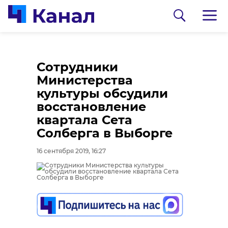
Сотрудники
Министерства
культуры обсудили
восстановление
квартала Сета
Солберга в Выборге
0:00
0:00
/ 0:00
/ 0:00
16 сентября 2019, 16:27
Сосновоборец
В Каменке
разгадал тайну
состоялась
могилы на
реконструкция