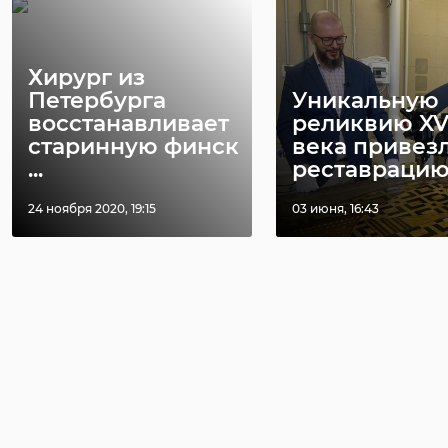
Хирург из
Петербурга
Уникальную
восстанавливает
реликвию XV
старинную финск
века привез
...
реставрацию .
24 ноября 2020, 19:15
03 июня, 16:43