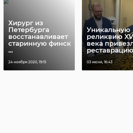
Хирург из
Петербурга
Уникальную
восстанавливает
реликвию XV
старинную финск
века привез
...
реставрацию .
24 ноября 2020, 19:15
03 июня, 16:43