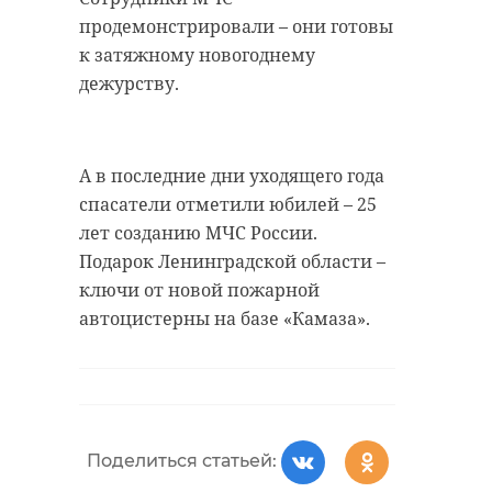
удастся узнать, какой была жизнь
продемонстрировали – они готовы
Анны Беквор и других бельгийцев
военно-историческая
к затяжному новогоднему
реконструкция
в Сосновом Бору.
дежурству.
каменка
линия маннергейма
история
сосновый бор
А в последние дни уходящего года
спасатели отметили юбилей – 25
Поделиться статьей:
лет созданию МЧС России.
Подарок Ленинградской области –
Поделиться статьей:
ключи от новой пожарной
автоцистерны на базе «Камаза».
Поделиться статьей: