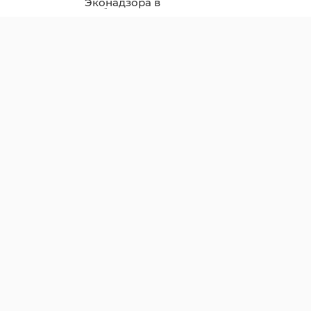
Эконадзора в
Выборгском районе
показал снижение
нарушений