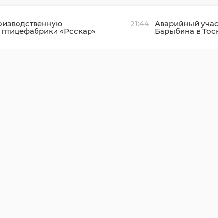
оизводственную
21:44
Аварийный учас
 птицефабрики «Роскар»
Барыбина в Тос
ском районе подключили
отремонтировал
движения