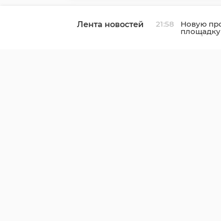
21:58
Новую пр
Лента новостей
площадку
в Выборг
к газу