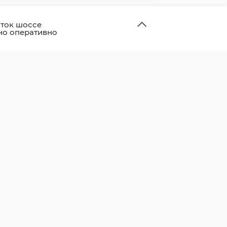
ток шоссе
но оперативно
и и открыли для