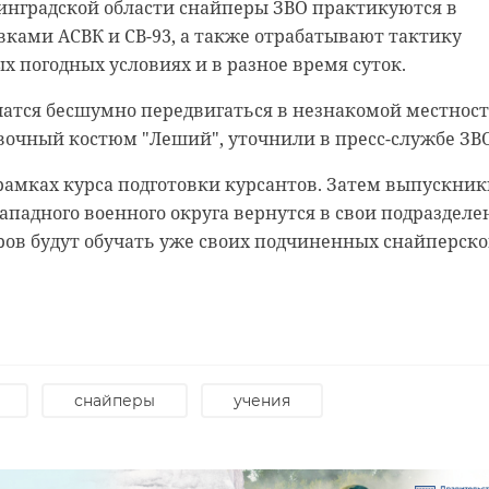
инградской области снайперы ЗВО практикуются в
ками АСВК и СВ-93, а также отрабатывают тактику
х погодных условиях и в разное время суток.
атся бесшумно передвигаться в незнакомой местност
вочный костюм "Леший", уточнили в пресс-службе ЗВО
рамках курса подготовки курсантов. Затем выпускник
падного военного округа вернутся в свои подразделе
ров будут обучать уже своих подчиненных снайперск
родской области
нском районе
ст спас тонущую
льцы реставрируют
к с привидениями” XI
снайперы
учения