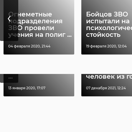
‹
Огнеметные
Бойцов ЗВО
РЕКОМЕНДУЕМ
подразделения
испытали на
ЗВО провели
психологиче
учения на полиг ...
стойкость
04 февраля 2020, 21:44
19 февраля 2020, 12:04
В Белгородской
‹
области
Храбрый мо
сотрудники МЧС
человек спа
пришли на помо
несколько
...
человек из го 
13 января 2020, 17:07
07 декабря 2021, 12:24