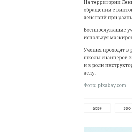
На территории Лен
обращении с винтов
действий при разны
Военнослужащие уч
используя маскиро
0:00
0:00
/ 0:00
/ 0:00
Учения проходят в 
школы снайперов За
и в роли инструкто
В Белго
В Гатчи
делу.
журнали
доброво
Фото: pixabay.com
собаку
“особня
века
асвк
зво
20 января 2021, 21:06
18 августа 2020, 16:53