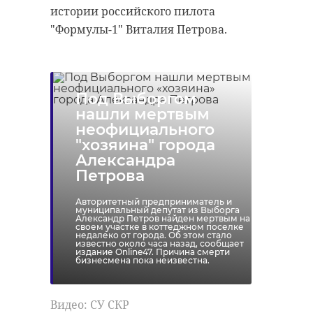
истории российского пилота
"Формулы-1" Виталия Петрова.
​​​​​​​Под Выборгом
нашли мертвым
неофициального
"хозяина" города
Александра
Петрова
Авторитетный предприниматель и
муниципальный депутат из Выборга
Александр Петров найден мертвым на
своем участке в коттеджном поселке
недалеко от города. Об этом стало
известно около часа назад, сообщает
издание Online47. Причина смерти
бизнесмена пока неизвестна.
Видео: СУ СКР