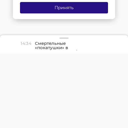
Принять
14:34
Смертельные
«покатушки» в
Ленинградской области
погиб пассажир
снегоболотохода