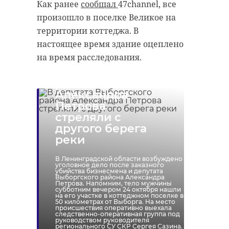
Как ранее
сообщал
47channel, все
антибиологическая и
удастся узнать, какой была жизнь
произошло в поселке Великое на
противопожарная обработка.
Анны Беквор и других бельгийцев
территории коттеджа. В
в Сосновом Бору.
настоящее время здание оцеплено
на время расследования.
В депутата
гатчинский район
Выборгского
история
сосновый бор
добровольцы
района
Александра
реставрация
усадьба
Петрова
стреляли с
Поделиться статьей:
другого берега
реки
Поделиться статьей:
В Ленинградской области возбуждено
уголовное дело после заказного
убийства бизнесмена и депутата
Выборгского района Александра
Петрова. Напомним, тело мужчины
субботним вечером 24 октября нашли
на его участке в коттеджном поселке в
РЕКОМЕНДУЕМ
50 километрах от Выборга. На место
происшествия оперативно выехала
следственно-оперативная группа под
руководством руководителя
регионального СУ СКР Сергея Сазина.