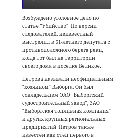
Возбуждено уголовное дело по
Хирург из
статье "Убийство". По версии
Петербурга
Уникальную
следователей, неизвестный
восстанавливает
реликвию XV
старинную финск
века привез
выстрелил в 61-летнего депутата с
...
реставрацию .
противоположного берега реки,
когда тот был на территории
24 ноября 2020, 19:15
03 июня, 16:43
своего дома в поселке Великое.
Петрова
называли
неофициальным
"хозяином" Выборга. Он был
совладельцем ОАО "Выборгский
судостроительный завод", ЗАО
"Выборгская топливная компания"
и других крупных региональных
предприятий. Петров также
известен как отец первого в