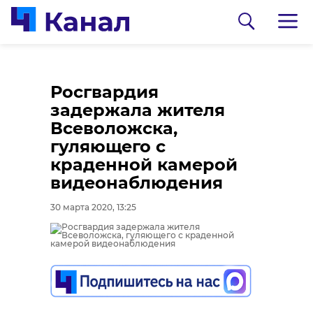
Росгвардия
задержала жителя
Всеволожска,
гуляющего с
краденной камерой
видеонаблюдения
0:00
0:00
/ 0:00
/ 0:00
30 марта 2020, 13:25
В Гатчинском районе
Сосновоборец
добровольцы
разгадал тайну
реставрируют
могилы на