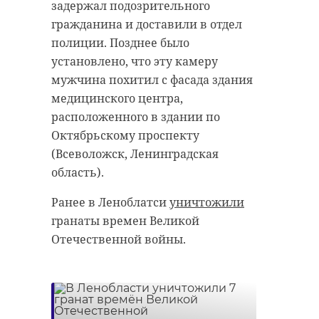
задержал подозрительного
антибиологическая и
удастся узнать, какой была жизнь
гражданина и доставили в отдел
противопожарная обработка.
Анны Беквор и других бельгийцев
полиции. Позднее было
в Сосновом Бору.
установлено, что эту камеру
мужчина похитил с фасада здания
гатчинский район
медицинского центра,
история
сосновый бор
добровольцы
расположенного в здании по
Октябрьскому проспекту
реставрация
усадьба
(Всеволожск, Ленинградская
Поделиться статьей:
область).
Ранее в Леноблатси
уничтожили
Поделиться статьей:
гранаты времен Великой
Отечественной войны.
РЕКОМЕНДУЕМ