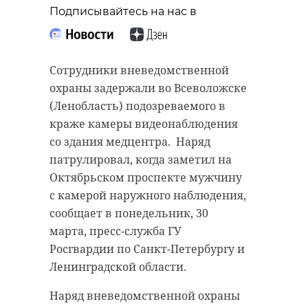
“особняк с
старинном кладбище
Подписывайтесь на нас в
привидениями” XIX
и узнал много нового
века
об истории города
Сотрудники вневедомственной
18 августа 2020, 16:53
11 февраля 2020, 14:59
охраны задержали во Всеволожске
(Ленобласть) подозреваемого в
краже камеры видеонаблюдения
со здания медцентра. Наряд
Подписывайтесь на нас в
Подписывайтесь на нас в
патрулировал, когда заметил на
Октябрьском проспекте мужчину
с камерой наружного наблюдения,
Сейчас расчищают рамы, снимают
Руслан Семенченко мечтает,
сообщает в понедельник, 30
старый слой краски.
чтобы историки-профессионалы
марта, пресс-служба ГУ
Реставрируют уникальные
больше узнали о жизни Анны. В
Росгвардии по Санкт-Петербургу и
витражи в морском стиле.
этом году бельгийские архивы
Ленинградской области.
Впереди шпаклевка дома,
рассекретят документы 100-
Наряд вневедомственной охраны
утепление пенькой,
летней давности и, может тогда,