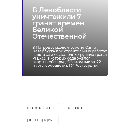
В Ленобласти
уничтожили 7
Хирург из
В церкви
гранат времён
Петербурга
Рождества
Великой
восстанавливает
Богородицы 
Отечественной
старинную финск
Лиственке
...
завершилис ..
В Петродворцовом районе Санкт-
Петербурга при строительных работах
нашли семь осколочных ручных гранат
РГД-33, в которых содержался
24 ноября 2020, 19:15
26 мая, 07:57
разрывной заряд. Об этом вчера, 22
марта, сообщили в ГУ Росгвардии.
всеволожск
кража
росгвардия