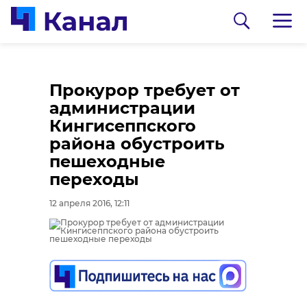
Прокурор требует от
администрации
Кингисеппского
района обустроить
пешеходные
переходы
0:00
0:00
/ 0:00
/ 0:00
12 апреля 2016, 12:11
В Гатчинском районе
Сосновоборец
добровольцы
разгадал тайну
реставрируют
могилы на