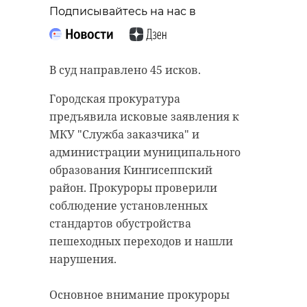
“особняк с
старинном кладбище
Подписывайтесь на нас в
привидениями” XIX
и узнал много нового
века
об истории города
В суд направлено 45 исков.
18 августа 2020, 16:53
11 февраля 2020, 14:59
Городская прокуратура
предъявила исковые заявления к
МКУ "Служба заказчика" и
администрации муниципального
Подписывайтесь на нас в
Подписывайтесь на нас в
образования Кингисеппский
район. Прокуроры проверили
соблюдение установленных
Сейчас расчищают рамы, снимают
Руслан Семенченко мечтает,
стандартов обустройства
старый слой краски.
чтобы историки-профессионалы
пешеходных переходов и нашли
Реставрируют уникальные
больше узнали о жизни Анны. В
нарушения.
витражи в морском стиле.
этом году бельгийские архивы
Впереди шпаклевка дома,
рассекретят документы 100-
Основное внимание прокуроры
утепление пенькой,
летней давности и, может тогда,