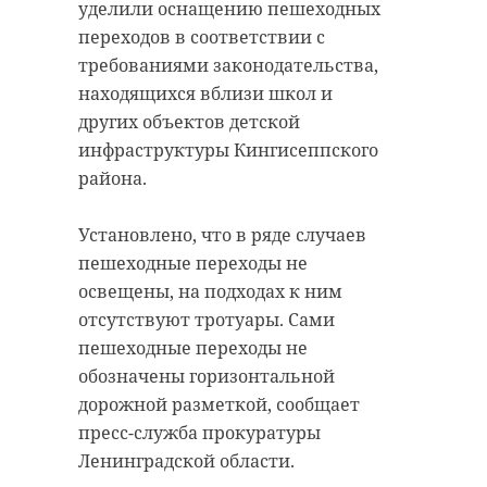
уделили оснащению пешеходных
антибиологическая и
удастся узнать, какой была жизнь
переходов в соответствии с
противопожарная обработка.
Анны Беквор и других бельгийцев
требованиями законодательства,
в Сосновом Бору.
находящихся вблизи школ и
других объектов детской
гатчинский район
инфраструктуры Кингисеппского
история
сосновый бор
добровольцы
района.
реставрация
усадьба
Установлено, что в ряде случаев
Поделиться статьей:
пешеходные переходы не
освещены, на подходах к ним
Поделиться статьей:
отсутствуют тротуары. Сами
пешеходные переходы не
обозначены горизонтальной
дорожной разметкой, сообщает
РЕКОМЕНДУЕМ
пресс-служба прокуратуры
Ленинградской области.