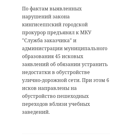
По фактам выявленных
нарушений закона
Хирург из
кингисеппский городской
Петербурга
Уникальную
прокурор предъявил к МКУ
восстанавливает
реликвию XV
"Служба заказчика" и
старинную финск
века привез
...
реставрацию .
администрации муниципального
образования 45 исковых
24 ноября 2020, 19:15
03 июня, 16:43
заявлений об обязании устранить
недостатки в обустройстве
улично-дорожной сети. При этом 6
исков направлены на
обустройство пешеходных
переходов вблизи учебных
заведений.