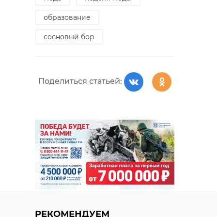
образование
сосновый бор
РЕКОМЕНДУЕМ
Поделиться статьей:
Хирург из
Петербурга
Уникальную
восстанавливает
реликвию XV
старинную финск
века привез
...
реставрацию .
24 ноября 2020, 19:15
03 июня, 16:43
РЕКОМЕНДУЕМ