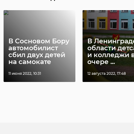
В Сосновом Бору
В Ленинград
автомобилист
области дет
сбил двух детей
и колледжи 
на самокате
очере ...
11 июня 2022, 10:31
12 августа 2022, 17:48