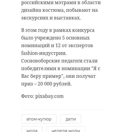
российскими мэтрами в области
антибиологическая и
удастся узнать, какой была жизнь
дизайна костюма, побывают на
противопожарная обработка.
Анны Беквор и других бельгийцев
экскурсиях и выставках.
в Сосновом Бору.
В этом году в рамках конкурса
гатчинский район
было учреждено 5 основных
история
сосновый бор
номинаций и 12 от экспертов
добровольцы
fashion-индустрии.
реставрация
усадьба
Сосновоборские педагоги стали
Поделиться статьей:
победителями в номинации "Я с
Вас беру пример", они получат
приз – 20 000 рублей.
Поделиться статьей:
Фото: pixabay.com
атом-кутюр
дети
мода
неделя моды