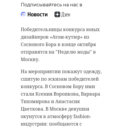
“особняк с
старинном кладбище
Подписывайтесь на нас в
привидениями” XIX
и узнал много нового
века
об истории города
Победительницы конкурса юных
18 августа 2020, 16:53
11 февраля 2020, 14:59
дизайнеров «Атом-кутюр» из
Соснового Бора в конце октября
отправятся на "Неделю моды" в
Москву.
Подписывайтесь на нас в
Подписывайтесь на нас в
На мероприятии покажут одежду,
сшитую по эскизам победителей
конкурса. В Сосновом Бору ими
Сейчас расчищают рамы, снимают
Руслан Семенченко мечтает,
стали Ксения Воронкова, Варвара
старый слой краски.
чтобы историки-профессионалы
Тихомирова и Анастасия
Реставрируют уникальные
больше узнали о жизни Анны. В
Цветкова. В Москве девушки
витражи в морском стиле.
этом году бельгийские архивы
окунутся в атмосферу fashion-
Впереди шпаклевка дома,
рассекретят документы 100-
индустрии: пообщаются с
утепление пенькой,
летней давности и, может тогда,