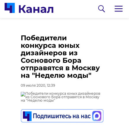
Победители
конкурса юных
дизайнеров из
Соснового Бора
отправятся в Москву
на "Неделю моды"
0:00
0:00
/ 0:00
/ 0:00
09 июля 2020, 12:39
В Гатчинском районе
Сосновоборец
добровольцы
разгадал тайну
реставрируют
могилы на