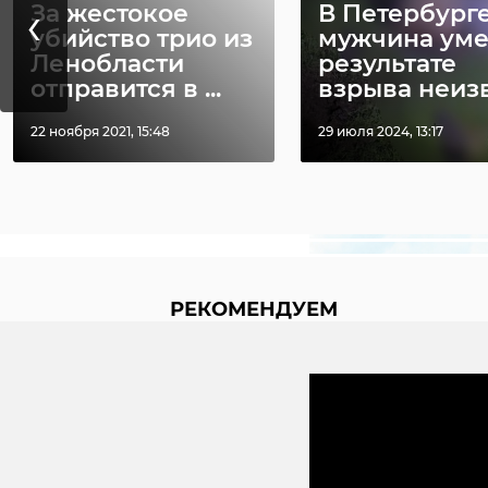
‹
За жестокое
В Петербург
убийство трио из
мужчина уме
Ленобласти
результате
отправится в ...
взрыва неизве
22 ноября 2021, 15:48
29 июля 2024, 13:17
РЕКОМЕНДУЕМ
Хирург из
‹
Петербурга
Уникальную