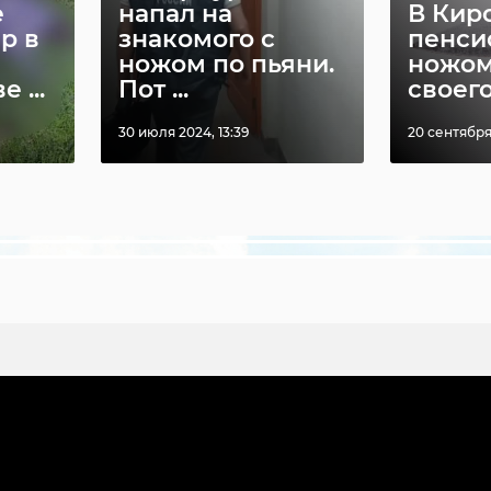
е
напал на
В Кир
р в
знакомого с
пенси
ножом по пьяни.
ножом
 ...
Пот ...
своег
30 июля 2024, 13:39
20 сентября
В Приоратском
В Мин
парке
оцени