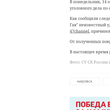
В понедельник, 14 
уголовного дела по
Как сообщили следов
Гая" неизвестный у
47channel
, причино
0:00
0:00
/ 0:00
/ 0:00
От полученных пов
В настоящее время 
В Гатчи
Сосново
Фото: СУ СК России
доброво
могилы 
“особня
кладбищ
кировск
века
об исто
18 августа 2020, 16:53
11 февраля 2020, 14:59