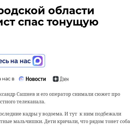
родской области
ст спас тонущую
 нас в
ксандр Сашнев и его оператор снимали сюжет про
естного телеканала.
следние кадры у водоема. И тут к ним подбежали
ные мальчишки. Дети кричали, что рядом тонет соба