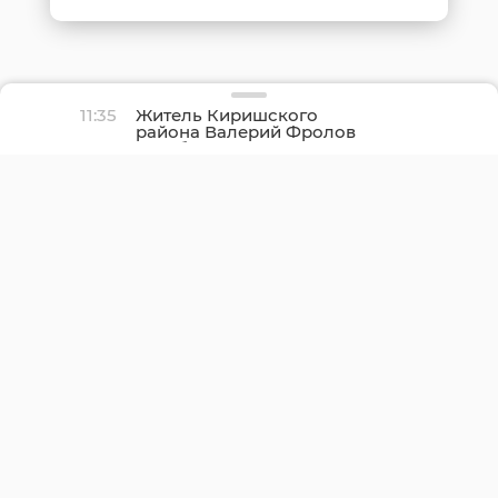
11:35
Житель Киришского
района Валерий Фролов
погиб в зоне СВО