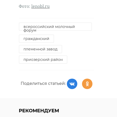
Фото:
lenobl.ru
всероссийский молочный
РЕКОМЕНДУЕМ
форум
гражданский
племенной завод
приозерский район
Хирург из
Петербурга
Уникальную
восстанавливает
реликвию XV
старинную финск
века привез
Поделиться статьей:
...
реставрацию .
24 ноября 2020, 19:15
03 июня, 16:43
РЕКОМЕНДУЕМ