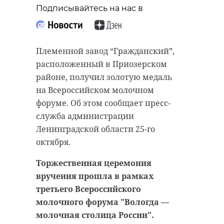
“особняк с
старинном кладбище
Подписывайтесь на нас в
привидениями” XIX
и узнал много нового
века
об истории города
Племенной завод “Гражданский”,
18 августа 2020, 16:53
11 февраля 2020, 14:59
расположенный в Приозерском
районе, получил золотую медаль
на Всероссийском молочном
форуме. Об этом сообщает пресс-
Подписывайтесь на нас в
Подписывайтесь на нас в
служба администрации
Ленинградской области 25-го
октября.
Сейчас расчищают рамы, снимают
Руслан Семенченко мечтает,
Торжественная церемония
старый слой краски.
чтобы историки-профессионалы
вручения прошла в рамках
Реставрируют уникальные
больше узнали о жизни Анны. В
третьего Всероссийского
витражи в морском стиле.
этом году бельгийские архивы
молочного форума "Вологда —
Впереди шпаклевка дома,
рассекретят документы 100-
молочная столица России".
утепление пенькой,
летней давности и, может тогда,