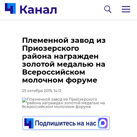
Племенной завод из
Приозерского
района награжден
золотой медалью на
Всероссийском
молочном форуме
0:00
0:00
/ 0:00
/ 0:00
25 октября 2019, 14:12
В Гатчинском районе
Сосновоборец
добровольцы
разгадал тайну
реставрируют
могилы на