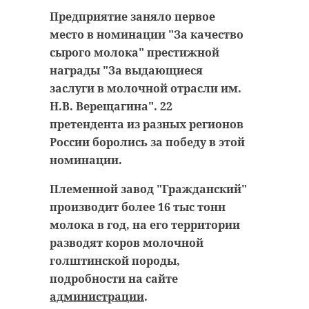
антибиологическая и
удастся узнать, какой была жизнь
Предприятие заняло первое
противопожарная обработка.
Анны Беквор и других бельгийцев
место в номинации "За качество
в Сосновом Бору.
сырого молока" престижной
награды "За выдающиеся
гатчинский район
заслуги в молочной отрасли им.
история
сосновый бор
Н.В. Верещагина". 22
добровольцы
претендента из разных регионов
реставрация
усадьба
России боролись за победу в этой
Поделиться статьей:
номинации.
Племенной завод "Гражданский"
Поделиться статьей:
производит более 16 тыс тонн
молока в год, на его территории
разводят коров молочной
голштинской породы,
подробности на сайте
администрации
.