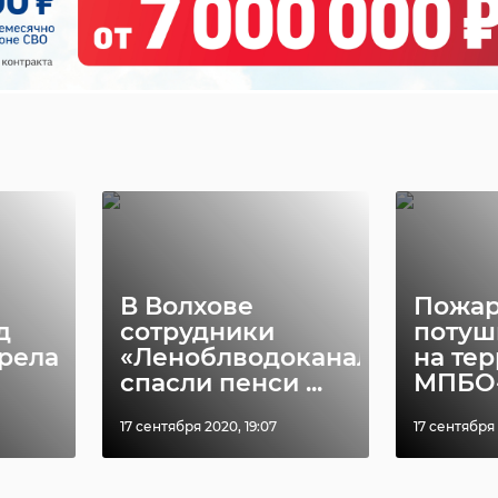
Очере
лодой
В Петербурге из
гуман
с
огня вынесли
помо
кота Бари.
отпра
...
Хозяйка приш ...
Лено ..
20 июня 2024, 12:30
17 января, 16
В Волхове
Пожа
д
сотрудники
потуш
орела
«Леноблводоканала»
на те
спасли пенси ...
МПБО
17 сентября 2020, 19:07
17 сентября 