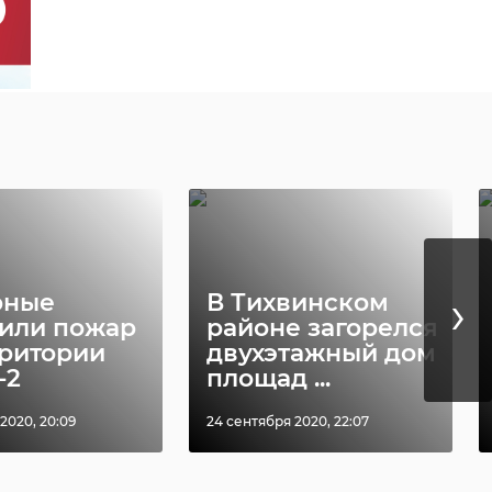
дной груз
В Саратовской
›
итарной
области спасли
щи
косулю,
влен из
застрявшую на л
.
...
:31
20 января, 17:15
›
рные
В Тихвинском
или пожар
районе загорелся
рритории
двухэтажный дом
-2
площад ...
2020, 20:09
24 сентября 2020, 22:07