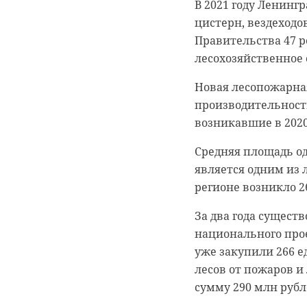
В 2021 году Ленинг
цистерн, вездеходо
Правительства 47 р
лесохозяйственное 
Новая лесопожарна
0:00
0:00
/ 0:00
/ 0:00
производительность
возникавшие в 2020
Средняя площадь одн
В Белго
В Гатчи
является одним из л
регионе возникло 2
журнали
доброво
За два года сущест
собаку
“особня
национального прое
века
уже закупили 266 
20 января 2021, 21:06
лесов от пожаров и
18 августа 2020, 16:53
сумму 290 млн рубл