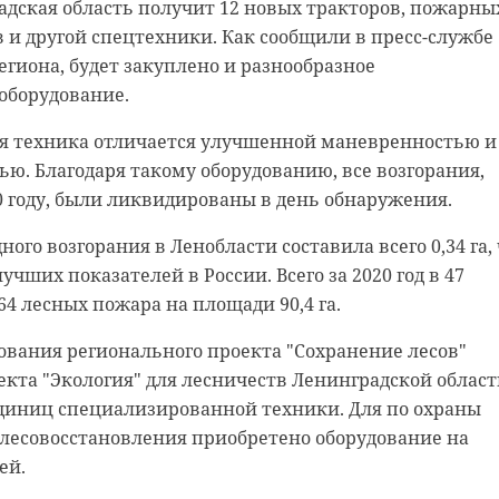
радская область получит 12 новых тракторов, пожарны
в и другой спецтехники. Как сообщили в пресс-службе
егиона, будет закуплено и разнообразное
оборудование.
я техника отличается улучшенной маневренностью и
ю. Благодаря такому оборудованию, все возгорания,
 году, были ликвидированы в день обнаружения.
ого возгорания в Ленобласти составила всего 0,34 га,
родской области
нском районе
учших показателей в России. Всего за 2020 год в 47
64 лесных пожара на площади 90,4 га.
ст спас тонущую
льцы реставрируют
вования регионального проекта "Сохранение лесов"
к с привидениями” XI
кта "Экология" для лесничеств Ленинградской област
единиц специализированной техники. Для по охраны
 лесовосстановления приобретено оборудование на
ей.