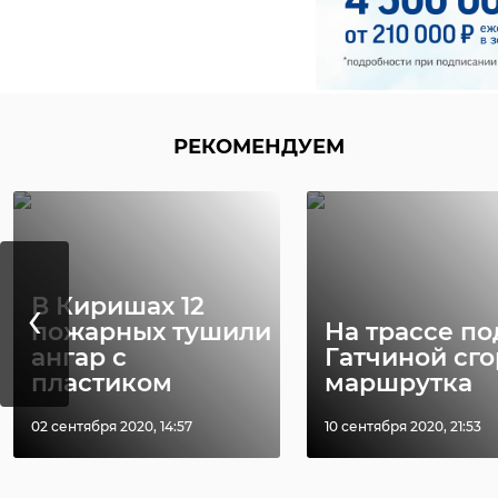
В Белгородской
‹
области
Храбрый мо
сотрудники МЧС
человек спа
пришли на помо
несколько
РЕКОМЕНДУЕМ
...
человек из го 
13 января 2020, 17:07
07 декабря 2021, 12:24
‹
В Киришах 12
пожарных тушили
На трассе по
ангар с
Гатчиной сг
пластиком
маршрутка
02 сентября 2020, 14:57
10 сентября 2020, 21:53