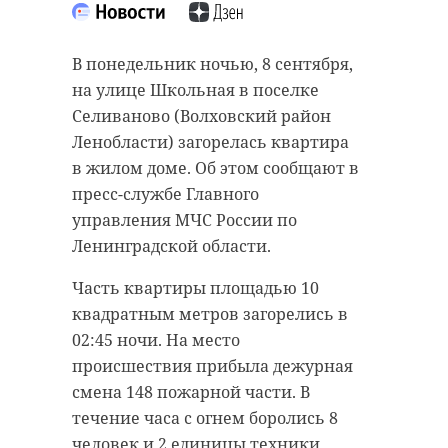
“особняк с
старинном кладбище
привидениями” XIX
и узнал много нового
В понедельник ночью, 8 сентября,
века
об истории города
на улице Школьная в поселке
18 августа 2020, 16:53
11 февраля 2020, 14:59
Селиваново (Волховский район
Ленобласти) загорелась квартира
в жилом доме. Об этом сообщают в
пресс-службе Главного
управления МЧС России по
Подписывайтесь на нас в
Подписывайтесь на нас в
Ленинградской области.
Часть квартиры площадью 10
Сейчас расчищают рамы, снимают
Руслан Семенченко мечтает,
квадратным метров загорелись в
старый слой краски.
чтобы историки-профессионалы
02:45 ночи. На место
Реставрируют уникальные
больше узнали о жизни Анны. В
происшествия прибыла дежурная
витражи в морском стиле.
этом году бельгийские архивы
смена 148 пожарной части. В
Впереди шпаклевка дома,
рассекретят документы 100-
течение часа с огнем боролись 8
утепление пенькой,
летней давности и, может тогда,
человек и 2 единицы техники,