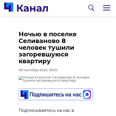
Ночью в поселке
Селиваново 8
человек тушили
загоревшуюся
квартиру
08 сентября 2020, 09:50
0:00
0:00
/ 0:00
/ 0:00
В Гатчинском районе
Сосновоборец
добровольцы
разгадал тайну
Подписывайтесь на нас в
реставрируют
могилы на