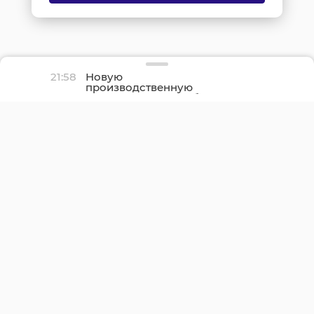
21:58
Новую
производственную
площадку птицефабрики
«Роскар» в Выборгском
районе подключили к
газу