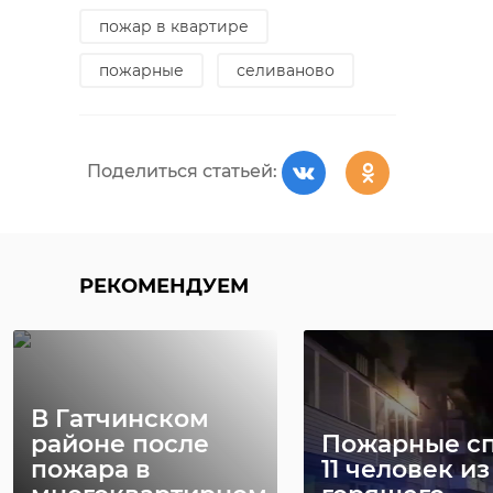
пожар в квартире
Хирург из
пожарные
селиваново
Петербурга
Уникальную
восстанавливает
реликвию XV
старинную финск
века привез
Поделиться статьей:
...
реставрацию .
24 ноября 2020, 19:15
03 июня, 16:43
РЕКОМЕНДУЕМ
В Гатчинском
районе после
Пожарные с
пожара в
11 человек из