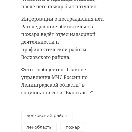
антибиологическая и
удастся узнать, какой была жизнь
после чего пожар был потушен.
противопожарная обработка.
Анны Беквор и других бельгийцев
Информации о пострадавших нет.
в Сосновом Бору.
Расследование обстоятельств
пожара ведёт отдел надзорной
гатчинский район
деятельности и
история
сосновый бор
добровольцы
профилактической работы
Волховского района.
реставрация
усадьба
Поделиться статьей:
Фото: сообщество "Главное
управления МЧС России по
Ленинградской области" в
Поделиться статьей:
социальной сети "Вконтакте"
волховский район
РЕКОМЕНДУЕМ
ленобласть
пожар