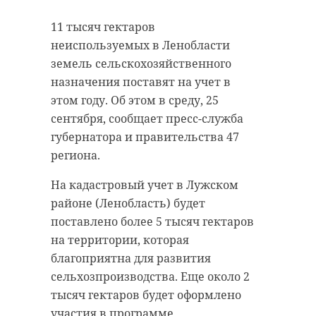
“особняк с
старинном кладбище
11 тысяч гектаров
привидениями” XIX
и узнал много нового
неиспользуемых в Ленобласти
века
об истории города
земель сельскохозяйственного
18 августа 2020, 16:53
11 февраля 2020, 14:59
назначения поставят на учет в
этом году. Об этом в среду, 25
сентября, сообщает пресс-служба
губернатора и правительства 47
региона.
Подписывайтесь на нас в
Подписывайтесь на нас в
На кадастровый учет в Лужском
районе (Ленобласть) будет
Сейчас расчищают рамы, снимают
Руслан Семенченко мечтает,
поставлено более 5 тысяч гектаров
старый слой краски.
чтобы историки-профессионалы
на территории, которая
Реставрируют уникальные
больше узнали о жизни Анны. В
благоприятна для развития
витражи в морском стиле.
этом году бельгийские архивы
сельхозпроизводства. Еще около 2
Впереди шпаклевка дома,
рассекретят документы 100-
тысяч гектаров будет оформлено
утепление пенькой,
летней давности и, может тогда,
участия в программе