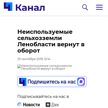
Неиспользуемые
сельхозземли
Ленобласти вернут в
оборот
25 сентября 2019, 12:14
0:00
0:00
/ 0:00
/ 0:00
В Гатчинском районе
Сосновоборец
Подписывайтесь на нас в
добровольцы
разгадал тайну
реставрируют
могилы на