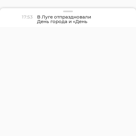
17:53
В Луге отпраздновали
День города и «День
детства»