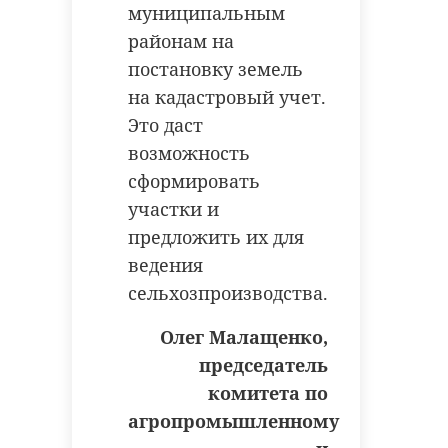
муниципальным
районам на
постановку земель
на кадастровый учет.
РЕКОМЕНДУЕМ
Это даст
возможность
сформировать
участки и
Хирург из
предложить их для
Петербурга
Уникальную
ведения
восстанавливает
реликвию XV
сельхозпроизводства.
старинную финск
века привез
...
реставрацию .
Олег Малащенко,
председатель
24 ноября 2020, 19:15
03 июня, 16:43
комитета по
агропромышленному