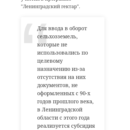
антибиологическая и
удастся узнать, какой была жизнь
"Ленинградский гектар".
противопожарная обработка.
Анны Беквор и других бельгийцев
в Сосновом Бору.
Для ввода в оборот
гатчинский район
сельхозземель,
история
сосновый бор
которые не
добровольцы
использовались по
реставрация
усадьба
целевому
Поделиться статьей:
назначению из-за
отсутствия на них
документов, не
Поделиться статьей:
оформленных с 90-х
годов прошлого века,
в Ленинградской
области с этого года
реализуется субсидия