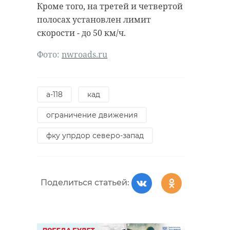
Кроме того, на третей и четвертой
антибиологическая и
удастся узнать, какой была жизнь
полосах установлен лимит
противопожарная обработка.
Анны Беквор и других бельгийцев
скорости - до 50 км/ч.
в Сосновом Бору.
Фото:
nwroads.ru
гатчинский район
история
сосновый бор
добровольцы
а-118
кад
реставрация
усадьба
ограничение движения
Поделиться статьей:
фку упрдор северо-запад
Поделиться статьей:
Поделиться статьей: