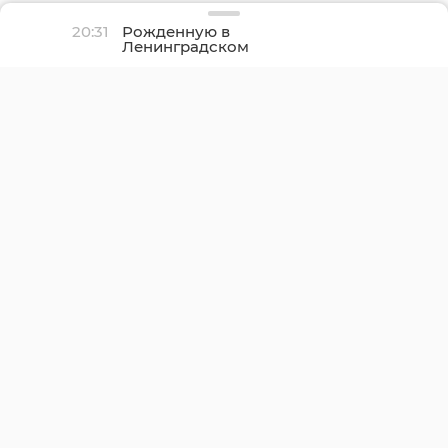
20:31
Рожденную в
Ленинградском
перинатальном центре
тройню торжественно
выписали домой