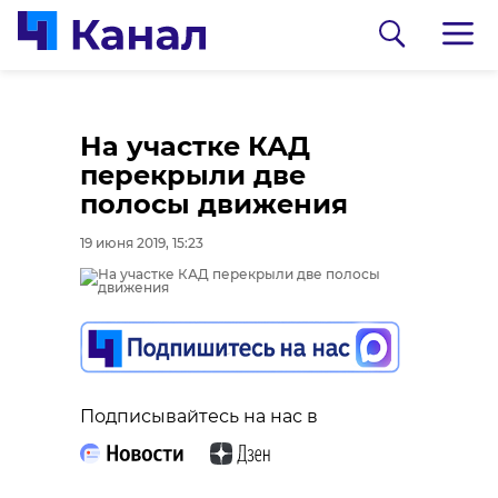
На участке КАД
перекрыли две
полосы движения
19 июня 2019, 15:23
0:00
0:00
/ 0:00
/ 0:00
Подписывайтесь на нас в
В Гатчинском районе
Сосновоборец
добровольцы
разгадал тайну
реставрируют
могилы на