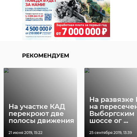
РЕКОМЕНДУЕМ
РЕКОМЕНДУЕМ
Хирург из
Петербурга
Уникальную
восстанавливает
реликвию XV
старинную финск
века привез
На развязке
...
реставрацию .
На участке КАД
на пересече
перекроют две
Выборгским
24 ноября 2020, 19:15
03 июня, 16:43
полосы движения
шоссе ог ...
21 июня 2019, 15:22
25 сентября 2019, 13:39