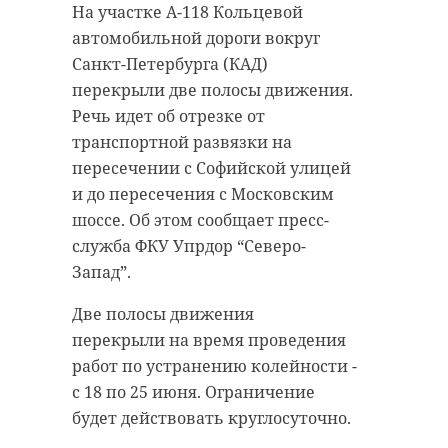
На участке А-118 Кольцевой
“особняк с
старинном кладбище
автомобильной дороги вокруг
привидениями” XIX
и узнал много нового
Санкт-Петербурга (КАД)
века
об истории города
перекрыли две полосы движения.
18 августа 2020, 16:53
11 февраля 2020, 14:59
Речь идет об отрезке от
транспортной развязки на
пересечении с Софийской улицей
и до пересечения с Московским
шоссе. Об этом сообщает пресс-
Подписывайтесь на нас в
Подписывайтесь на нас в
служба ФКУ Упрдор “Северо-
Запад”.
Сейчас расчищают рамы, снимают
Руслан Семенченко мечтает,
Две полосы движения
старый слой краски.
чтобы историки-профессионалы
перекрыли на время проведения
Реставрируют уникальные
больше узнали о жизни Анны. В
работ по устранению колейности -
витражи в морском стиле.
этом году бельгийские архивы
с 18 по 25 июня. Ограничение
Впереди шпаклевка дома,
рассекретят документы 100-
будет действовать круглосуточно.
утепление пенькой,
летней давности и, может тогда,