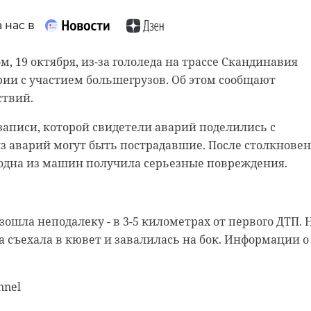
 нас в
 нас в
 нас в
, 19 октября, из-за гололеда на трассе Скандинавия
ксандр Сашнев и его оператор снимали сюжет про
ии с участием большегрузов. Об этом сообщают
естного телеканала.
рамы, снимают старый слой краски. Реставрируют
твий.
и в морском стиле. Впереди шпаклевка дома, утепле
следние кадры у водоема. И тут к ним подбежали
гическая и противопожарная обработка.
записи, которой свидетели аварий поделились с
ные мальчишки. Дети кричали, что рядом тонет соба
 из аварий могут быть пострадавшие. После столкнове
нт, не раздумывая, кинулся на помощь. Снял одежду 
 одна из машин получила серьезные повреждения.
воду (на улице тогда было -20). Собаку успешно
н
добровольцы
реставрация
и.
зошла неподалеку - в 3-5 километрах от первого ДТП. 
 не пострадал. У Александра есть опыт в моржевании
ра съехала в кювет и завалилась на бок. Информации о
асть
доброта
спасение животных
nnel