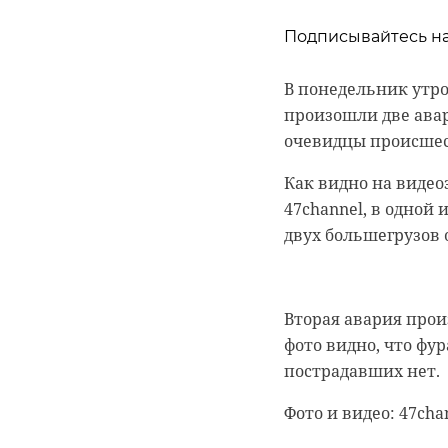
Подписывайтесь на
Подписывайтесь на
Подписывайтесь на
В понедельник утром
Корреспондент Але
произошли две авар
подсчет уток для м
Сейчас расчищают 
очевидцы происшес
уникальные витраж
Они уже снимали по
пенькой, антибиоло
Как видно на видео
взволнованные мест
47channel, в одной
Бравый корреспонде
двух большегрузов
занырнул в ледяную 
гатчинский райо
вытащили и согрел
усадьба
Вторая авария прои
Сам журналист тоже
фото видно, что фу
пострадавших нет.
белгородская обл
Фото и видео: 47cha