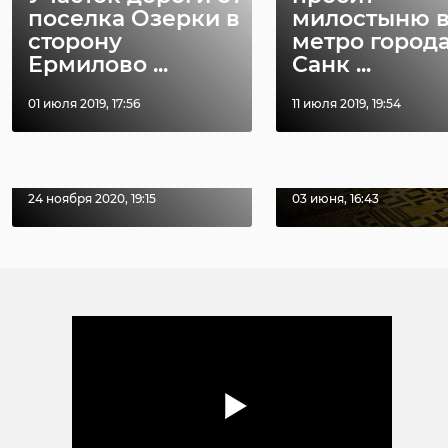
поселка Озерки в
милостыню 
сторону
метро город
Ермилово ...
Санк ...
Хирург из
Петербурга
Уникальную
01 июля 2019, 17:56
11 июля 2019, 19:54
восстанавливает
реликвию XV
старинную финск
века привез
...
реставрацию .
24 ноября 2020, 19:15
03 июня, 16:43