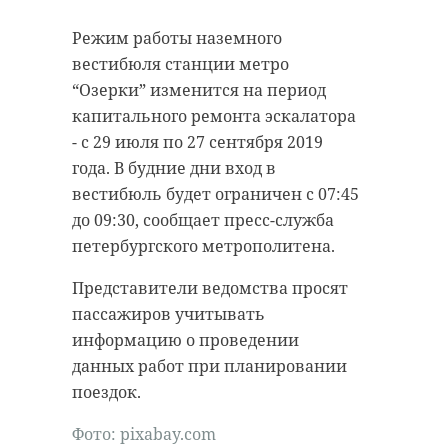
“особняк с
старинном кладбище
Режим работы наземного
привидениями” XIX
и узнал много нового
вестибюля станции метро
века
об истории города
“Озерки” изменится на период
18 августа 2020, 16:53
11 февраля 2020, 14:59
капитального ремонта эскалатора
- с 29 июля по 27 сентября 2019
года. В будние дни вход в
вестибюль будет ограничен с 07:45
до 09:30, сообщает пресс-служба
Подписывайтесь на нас в
Подписывайтесь на нас в
петербургского метрополитена.
Представители ведомства просят
Сейчас расчищают рамы, снимают
Руслан Семенченко мечтает,
пассажиров учитывать
старый слой краски.
чтобы историки-профессионалы
информацию о проведении
Реставрируют уникальные
больше узнали о жизни Анны. В
данных работ при планировании
витражи в морском стиле.
этом году бельгийские архивы
поездок.
Впереди шпаклевка дома,
рассекретят документы 100-
Фото: pixabay.com
утепление пенькой,
летней давности и, может тогда,