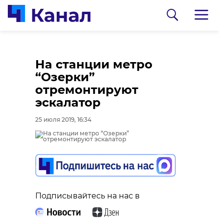
На станции метро
“Озерки”
отремонтируют
эскалатор
25 июля 2019, 16:34
0:00
0:00
/ 0:00
/ 0:00
В Гатчинском районе
Сосновоборец
Подписывайтесь на нас в
добровольцы
разгадал тайну
реставрируют
могилы на