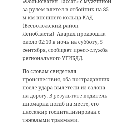
​​​​​​​«Фольксваген Пассат» с мужчиной
“особняк с
за рулем влетел в отбойник на 85-
20 января 2021, 21:06
привидениями” XIX
м км внешнего кольца КАД
века
(Всеволожский район
Ленобласти). Авария произошла
18 августа 2020, 16:53
около 02:10 в ночь на субботу, 5
Подписывайтесь на нас в
сентября, сообщает пресс-служба
регионального УГИБДД.
Подписывайтесь на нас в
По словам свидетеля
Корреспондент Александр Сашнев
происшествия, оба пострадавших
и его оператор снимали сюжет
после удара вылетели из салона
про подсчет уток для местного
на дорогу. В результате водитель
телеканала.
Сейчас расчищают рамы, снимают
иномарки погиб на месте, его
старый слой краски.
Они уже снимали последние
пассажир госпитализирован с
Реставрируют уникальные
кадры у водоема. И тут к ним
тяжелыми травмами.
витражи в морском стиле.
подбежали взволнованные
Впереди шпаклевка дома,
местные мальчишки. Дети
утепление пенькой,