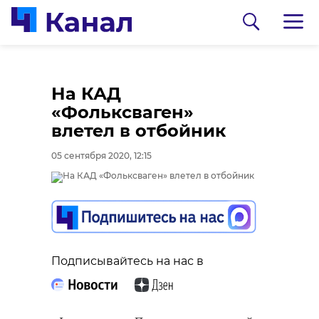
На КАД
«Фольксваген»
влетел в отбойник
05 сентября 2020, 12:15
0:00
0:00
/ 0:00
/ 0:00
Подписывайтесь на нас в
В Белгородской
В Гатчинском районе
области журналист
добровольцы
спас тонущую собаку
реставрируют